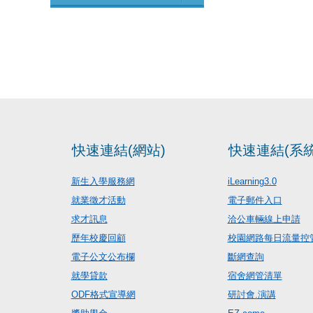
快速連結(網站)
快速連結(系統
新生入學服務網
iLearning3.0
就業徵才活動
電子郵件入口
求才訊息
洽公車輛線上申請
歷年校慶回顧
校園網路每日流量控
電子公文公布欄
斷網查詢
就學貸款
宿舍網管清單
ODF格式宣導網
研討會.演講