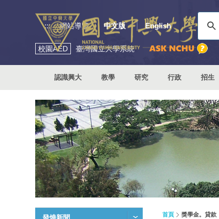
:::
網站導覽
中文版
English
校園
AED
臺灣國立大學系統
認識興大
教學
研究
行政
招生
首頁
獎學金。貸款
發燒新聞