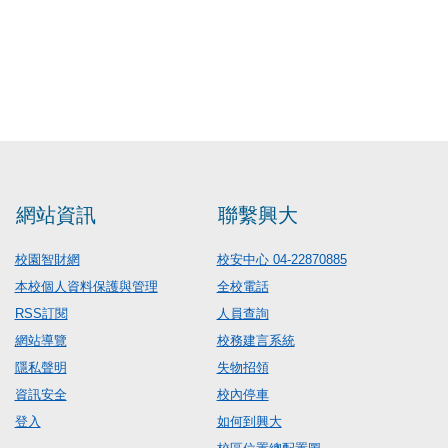
網站資訊
聯繫興大
校園智財網
校安中心 04-22870885
本校個人資料保護與管理
全校電話
RSS訂閱
人員查詢
網站導覽
校務建言系統
隱私聲明
失物招領
資訊安全
校內停車
登入
如何到興大