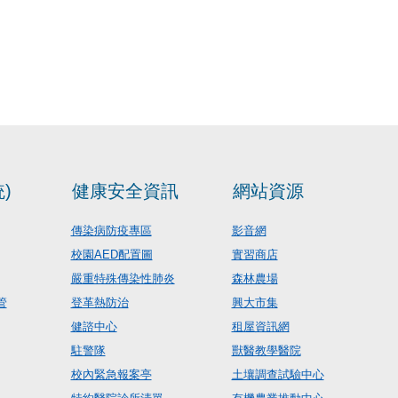
)
健康安全資訊
網站資源
傳染病防疫專區
影音網
校園AED配置圖
實習商店
嚴重特殊傳染性肺炎
森林農場
管
登革熱防治
興大市集
健諮中心
租屋資訊網
駐警隊
獸醫教學醫院
校內緊急報案亭
土壤調查試驗中心