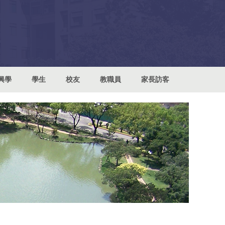
興學
學生
校友
教職員
家長訪客