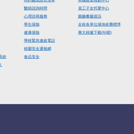
特約醫院診所清單
有機農業推動中心
醫師諮詢時間
員工子女托嬰中心
心理諮商服務
圓廳餐廳資訊
學生保險
全校各單位場地收費標準
健康保險
興大校徽下載(AI檔)
學校緊急連絡電話
校園安全通報網
系統
食品安全
入