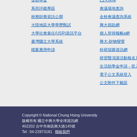
獎助學金
EZ-come
系所評鑑專區
會議場地查詢
校務財務資訊公開
全校會議查詢系統
大陸地區大學學歷甄試
興大捐款網
大學社會責任(USR)資訊平台
個人所得報帳e網
臺灣國立大學系統
興大-財物變賣
檔案應用申請
科研採購資訊網
研習暨演講活動報名
生活助學金申請 - 登
電子公文系統登入
公文附件下載區
Copyright © National Chung Hsing University
版權所有 國立中興大學全球資訊網
402202 台中市南區興大路145號
Tel : 04-22873181
聯絡我們