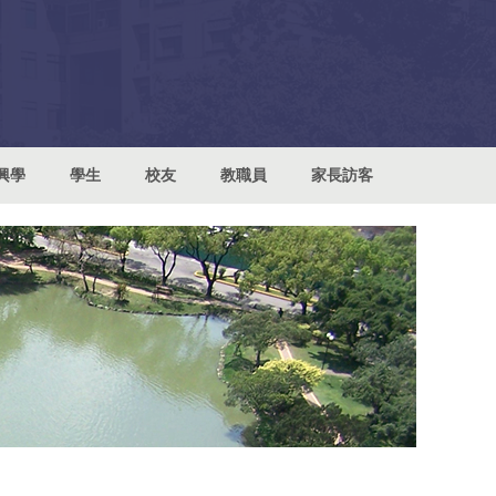
興學
學生
校友
教職員
家長訪客