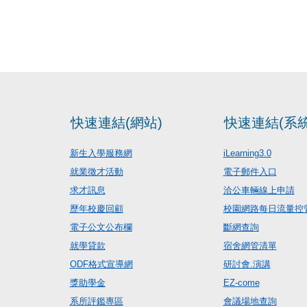
快速連結(網站)
快速連結(系統
新生入學服務網
iLearning3.0
就業徵才活動
電子郵件入口
求才訊息
洽公車輛線上申請
歷年校慶回顧
校園網路每日流量控
電子公文公布欄
斷網查詢
就學貸款
宿舍網管清單
ODF格式宣導網
研討會.演講
獎助學金
EZ-come
系所評鑑專區
會議場地查詢