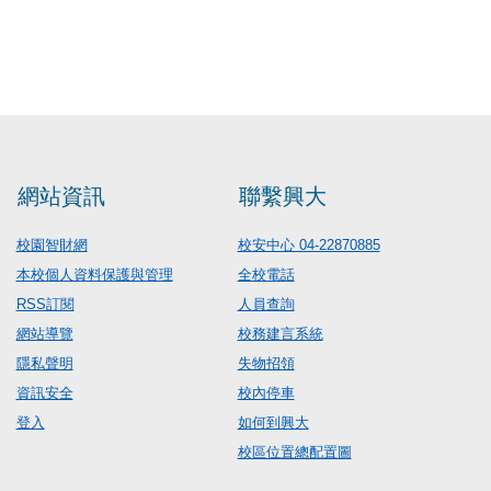
網站資訊
聯繫興大
校園智財網
校安中心 04-22870885
本校個人資料保護與管理
全校電話
RSS訂閱
人員查詢
網站導覽
校務建言系統
隱私聲明
失物招領
資訊安全
校內停車
登入
如何到興大
校區位置總配置圖