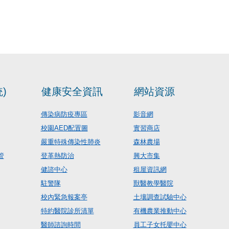
)
健康安全資訊
網站資源
傳染病防疫專區
影音網
校園AED配置圖
實習商店
嚴重特殊傳染性肺炎
森林農場
管
登革熱防治
興大市集
健諮中心
租屋資訊網
駐警隊
獸醫教學醫院
校內緊急報案亭
土壤調查試驗中心
特約醫院診所清單
有機農業推動中心
醫師諮詢時間
員工子女托嬰中心