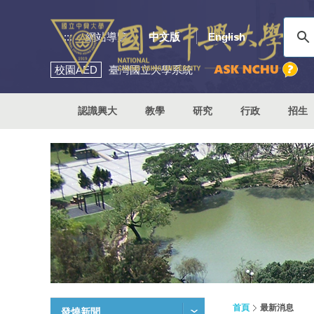
:::
網站導覽
中文版
English
校園
AED
臺灣國立大學系統
認識興大
教學
研究
行政
招生
首頁
最新消息
發燒新聞