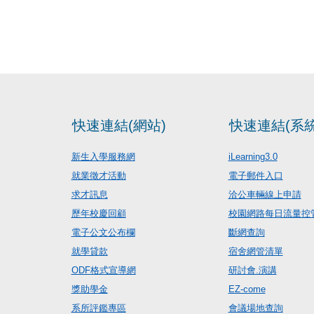
快速連結(網站)
快速連結(系統
新生入學服務網
iLearning3.0
就業徵才活動
電子郵件入口
求才訊息
洽公車輛線上申請
歷年校慶回顧
校園網路每日流量控
電子公文公布欄
斷網查詢
就學貸款
宿舍網管清單
ODF格式宣導網
研討會.演講
獎助學金
EZ-come
系所評鑑專區
會議場地查詢