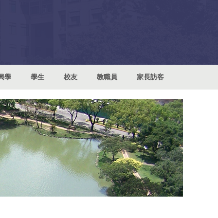
興學
學生
校友
教職員
家長訪客