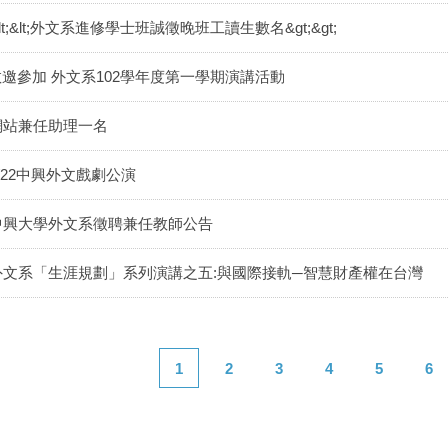
lt;&lt;外文系進修學士班誠徵晚班工讀生數名&gt;&gt;
敬邀參加 外文系102學年度第一學期演講活動
網站兼任助理一名
5/22中興外文戲劇公演
中興大學外文系徵聘兼任教師公告
外文系「生涯規劃」系列演講之五:與國際接軌─智慧財產權在台灣
1
2
3
4
5
6