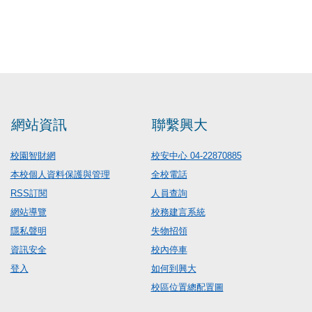
網站資訊
聯繫興大
校園智財網
校安中心 04-22870885
本校個人資料保護與管理
全校電話
RSS訂閱
人員查詢
網站導覽
校務建言系統
隱私聲明
失物招領
資訊安全
校內停車
登入
如何到興大
校區位置總配置圖