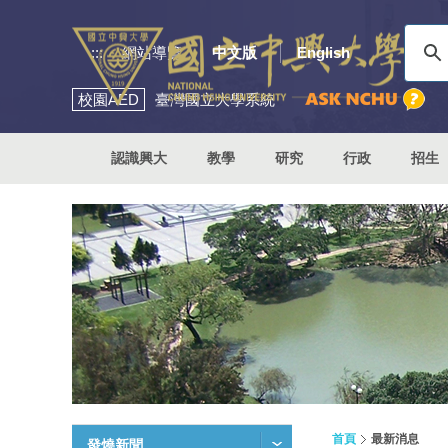
:::
網站導覽
中文版
English
校園
AED
臺灣國立大學系統
認識興大
教學
研究
行政
招生
首頁
最新消息
發燒新聞