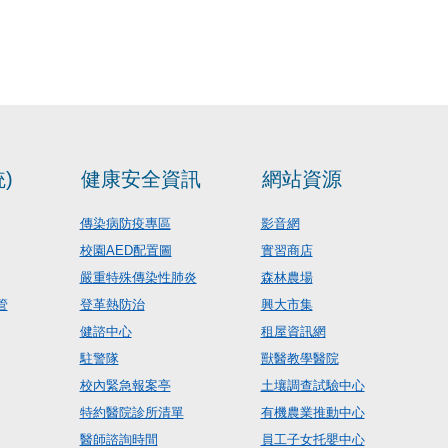
)
健康安全資訊
網站資源
傳染病防疫專區
影音網
校園AED配置圖
實習商店
嚴重特殊傳染性肺炎
森林農場
管
登革熱防治
興大市集
健諮中心
租屋資訊網
駐警隊
獸醫教學醫院
校內緊急報案亭
土壤調查試驗中心
特約醫院診所清單
有機農業推動中心
醫師諮詢時間
員工子女托嬰中心