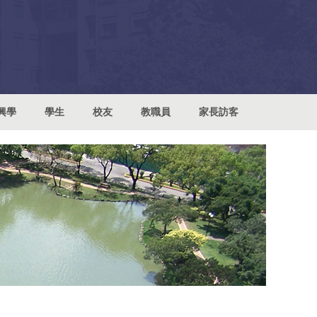
興學
學生
校友
教職員
家長訪客