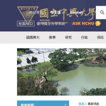
:::
網站導覽
中文版
English
校園
AED
臺灣國立大學系統
認識興大
教學
研究
行政
招生
首頁
最新消息
發燒新聞