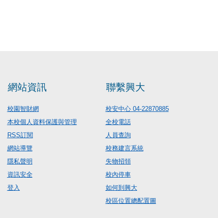
網站資訊
聯繫興大
校園智財網
校安中心 04-22870885
本校個人資料保護與管理
全校電話
RSS訂閱
人員查詢
網站導覽
校務建言系統
隱私聲明
失物招領
資訊安全
校內停車
登入
如何到興大
校區位置總配置圖