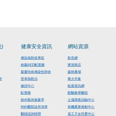
)
健康安全資訊
網站資源
傳染病防疫專區
影音網
校園AED配置圖
實習商店
嚴重特殊傳染性肺炎
森林農場
管
登革熱防治
興大市集
健諮中心
租屋資訊網
駐警隊
獸醫教學醫院
校內緊急報案亭
土壤調查試驗中心
特約醫院診所清單
有機農業推動中心
醫師諮詢時間
員工子女托嬰中心