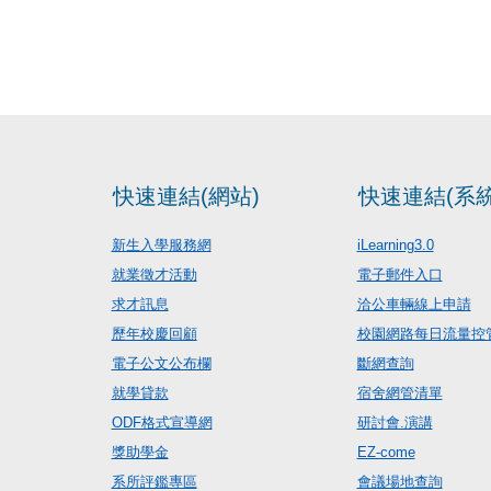
快速連結(網站)
快速連結(系統
新生入學服務網
iLearning3.0
就業徵才活動
電子郵件入口
求才訊息
洽公車輛線上申請
歷年校慶回顧
校園網路每日流量控
電子公文公布欄
斷網查詢
就學貸款
宿舍網管清單
ODF格式宣導網
研討會.演講
獎助學金
EZ-come
系所評鑑專區
會議場地查詢