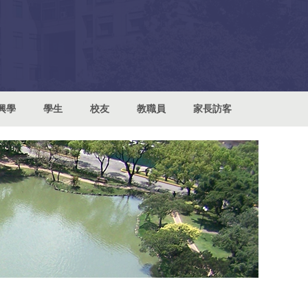
興學
學生
校友
教職員
家長訪客