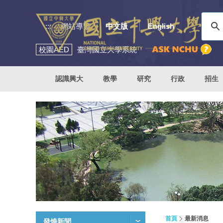
:::
網站導覽
中文版
English
校園
AED
臺灣國立大學系統
認識興大
教學
研究
行政
招生
首頁
最新消息
發燒新聞