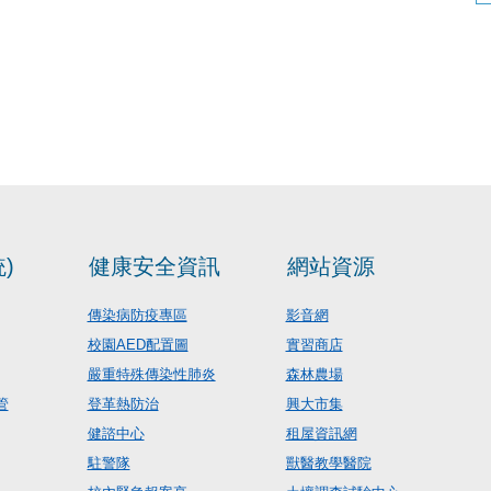
)
健康安全資訊
網站資源
傳染病防疫專區
影音網
校園AED配置圖
實習商店
嚴重特殊傳染性肺炎
森林農場
管
登革熱防治
興大市集
健諮中心
租屋資訊網
駐警隊
獸醫教學醫院