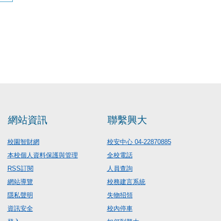
網站資訊
聯繫興大
校園智財網
校安中心 04-22870885
本校個人資料保護與管理
全校電話
RSS訂閱
人員查詢
網站導覽
校務建言系統
隱私聲明
失物招領
資訊安全
校內停車