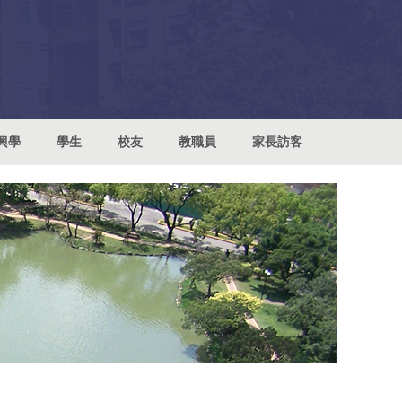
興學
學生
校友
教職員
家長訪客