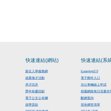
快速連結(網站)
快速連結(系統
新生入學服務網
iLearning3.0
就業徵才活動
電子郵件入口
求才訊息
洽公車輛線上申請
歷年校慶回顧
校園網路每日流量控
電子公文公布欄
斷網查詢
就學貸款
宿舍網管清單