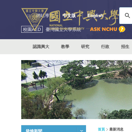
:::
網站導覽
中文版
English
校園
AED
臺灣國立大學系統
認識興大
教學
研究
行政
招生
首頁
最新消息
發燒新聞