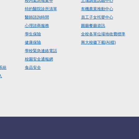
校內緊急報案亭
土壤調查試驗中心
特約醫院診所清單
有機農業推動中心
醫師諮詢時間
員工子女托嬰中心
心理諮商服務
圓廳餐廳資訊
學生保險
全校各單位場地收費標準
健康保險
興大校徽下載(AI檔)
學校緊急連絡電話
校園安全通報網
系統
食品安全
入