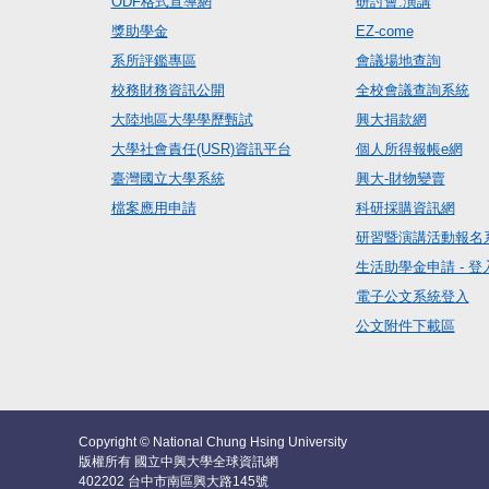
ODF格式宣導網
研討會.演講
獎助學金
EZ-come
系所評鑑專區
會議場地查詢
校務財務資訊公開
全校會議查詢系統
大陸地區大學學歷甄試
興大捐款網
大學社會責任(USR)資訊平台
個人所得報帳e網
臺灣國立大學系統
興大-財物變賣
檔案應用申請
科研採購資訊網
研習暨演講活動報名
生活助學金申請 - 登
電子公文系統登入
公文附件下載區
Copyright © National Chung Hsing University
版權所有 國立中興大學全球資訊網
402202 台中市南區興大路145號