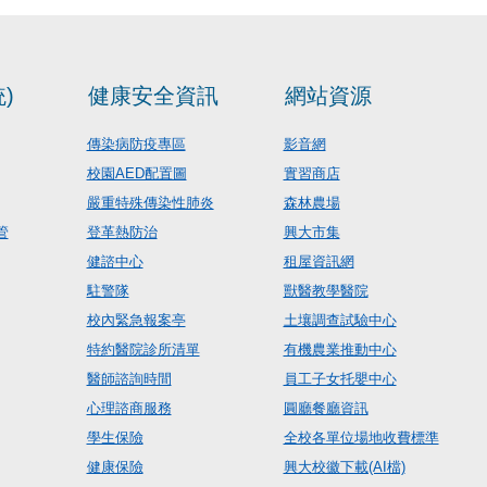
)
健康安全資訊
網站資源
傳染病防疫專區
影音網
校園AED配置圖
實習商店
嚴重特殊傳染性肺炎
森林農場
管
登革熱防治
興大市集
健諮中心
租屋資訊網
駐警隊
獸醫教學醫院
校內緊急報案亭
土壤調查試驗中心
特約醫院診所清單
有機農業推動中心
醫師諮詢時間
員工子女托嬰中心
心理諮商服務
圓廳餐廳資訊
學生保險
全校各單位場地收費標準
健康保險
興大校徽下載(AI檔)