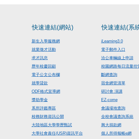
快速連結(網站)
快速連結(系統
新生入學服務網
iLearning3.0
就業徵才活動
電子郵件入口
求才訊息
洽公車輛線上申請
歷年校慶回顧
校園網路每日流量控
電子公文公布欄
斷網查詢
就學貸款
宿舍網管清單
ODF格式宣導網
研討會.演講
獎助學金
EZ-come
系所評鑑專區
會議場地查詢
校務財務資訊公開
全校會議查詢系統
大陸地區大學學歷甄試
興大捐款網
大學社會責任(USR)資訊平台
個人所得報帳e網