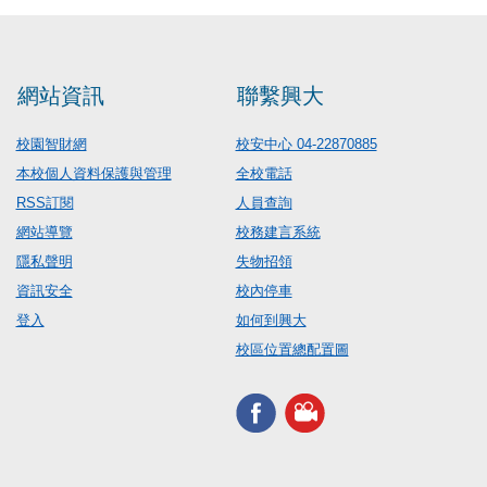
網站資訊
聯繫興大
校園智財網
校安中心 04-22870885
本校個人資料保護與管理
全校電話
RSS訂閱
人員查詢
網站導覽
校務建言系統
隱私聲明
失物招領
資訊安全
校內停車
登入
如何到興大
校區位置總配置圖