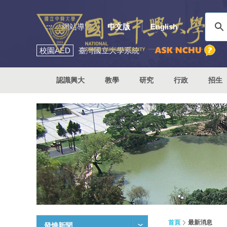
:::
網站導覽
中文版
English
校園
AED
臺灣國立大學系統
認識興大
教學
研究
行政
招生
首頁
最新消息
發燒新聞