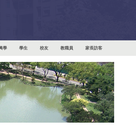
興學
學生
校友
教職員
家長訪客