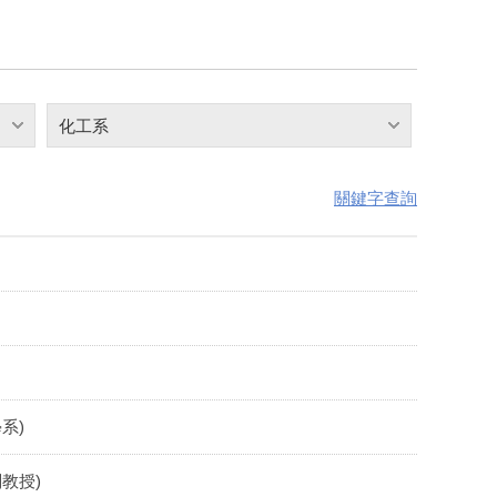
化工系
關鍵字查詢
學系)
副教授)