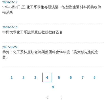
2008-04-17
97年5月2日(五)化工系學術專題演講---智慧型生醫材料與藥物傳
輸系統
2008-04-15
中興大學化工系誠徵兼任教授教師乙名
2007-08-22
恭賀！化工系林慶炫老師榮獲國科會96年度「吳大猷先生紀念
獎」
1
2
3
4
5
6
7
8
9