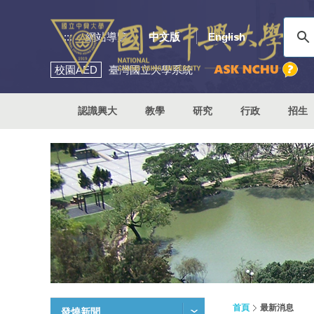
:::
網站導覽
中文版
English
校園
AED
臺灣國立大學系統
認識興大
教學
研究
行政
招生
首頁
最新消息
發燒新聞