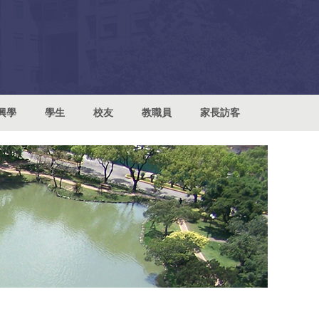
興學
學生
校友
教職員
家長訪客