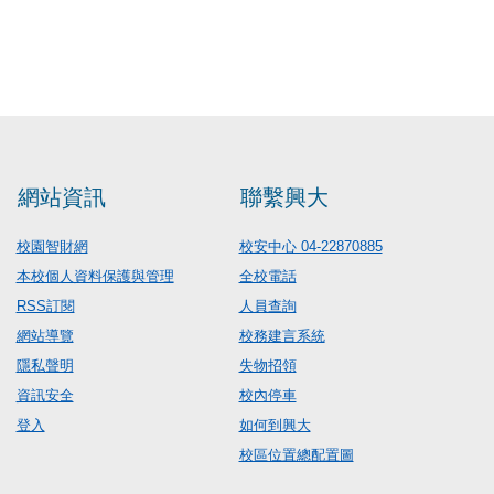
網站資訊
聯繫興大
校園智財網
校安中心 04-22870885
本校個人資料保護與管理
全校電話
RSS訂閱
人員查詢
網站導覽
校務建言系統
隱私聲明
失物招領
資訊安全
校內停車
登入
如何到興大
校區位置總配置圖