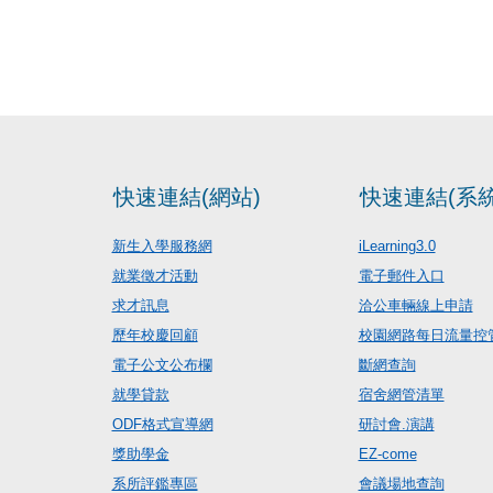
快速連結(網站)
快速連結(系統
新生入學服務網
iLearning3.0
就業徵才活動
電子郵件入口
求才訊息
洽公車輛線上申請
歷年校慶回顧
校園網路每日流量控
電子公文公布欄
斷網查詢
就學貸款
宿舍網管清單
ODF格式宣導網
研討會.演講
獎助學金
EZ-come
系所評鑑專區
會議場地查詢