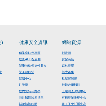
)
健康安全資訊
網站資源
傳染病防疫專區
影音網
校園AED配置圖
實習商店
嚴重特殊傳染性肺炎
森林農場
管
登革熱防治
興大市集
健諮中心
租屋資訊網
駐警隊
獸醫教學醫院
校內緊急報案亭
土壤調查試驗中心
特約醫院診所清單
有機農業推動中心
醫師諮詢時間
員工子女托嬰中心