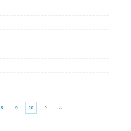
8
9
10