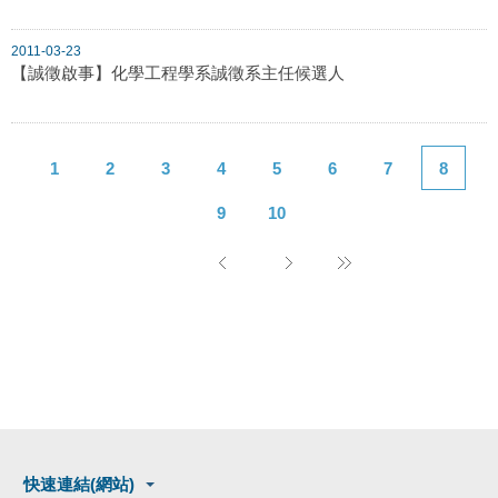
2011-03-23
【誠徵啟事】化學工程學系誠徵系主任候選人
1
2
3
4
5
6
7
8
9
10
快速連結(網站)