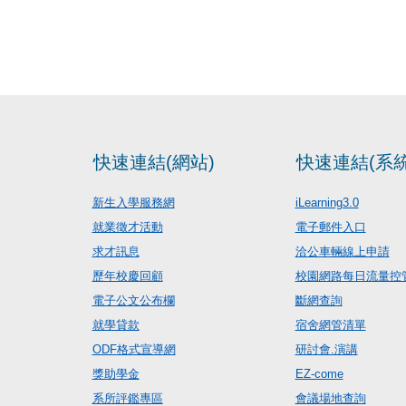
快速連結(網站)
快速連結(系統
新生入學服務網
iLearning3.0
就業徵才活動
電子郵件入口
求才訊息
洽公車輛線上申請
歷年校慶回顧
校園網路每日流量控
電子公文公布欄
斷網查詢
就學貸款
宿舍網管清單
ODF格式宣導網
研討會.演講
獎助學金
EZ-come
系所評鑑專區
會議場地查詢