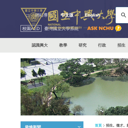
:::
網站導覽
中文版
English
校園
AED
臺灣國立大學系統
認識興大
教學
研究
行政
招生
首頁
招生。徵才。
發燒新聞