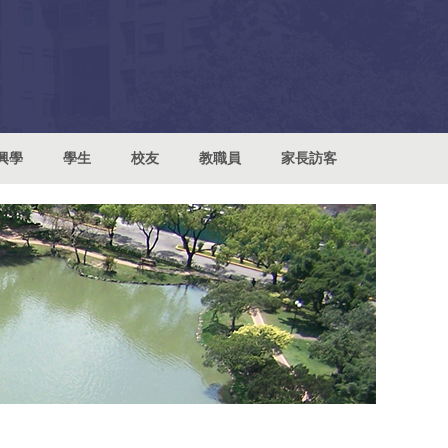
興學
學生
校友
教職員
家長訪客