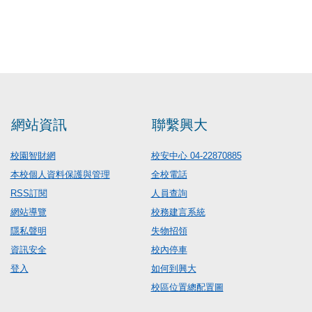
網站資訊
聯繫興大
校園智財網
校安中心 04-22870885
本校個人資料保護與管理
全校電話
RSS訂閱
人員查詢
網站導覽
校務建言系統
隱私聲明
失物招領
資訊安全
校內停車
登入
如何到興大
校區位置總配置圖