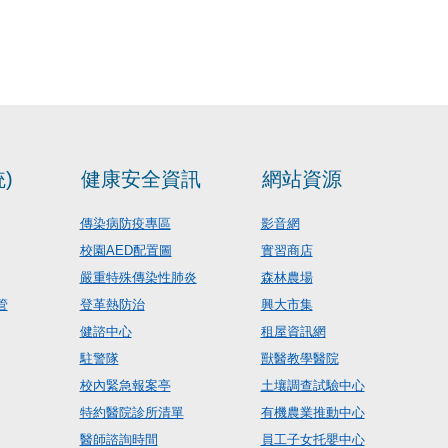
)
健康安全資訊
網站資源
傳染病防疫專區
影音網
校園AED配置圖
實習商店
嚴重特殊傳染性肺炎
森林農場
管
登革熱防治
興大市集
健諮中心
租屋資訊網
駐警隊
獸醫教學醫院
校內緊急報案亭
土壤調查試驗中心
特約醫院診所清單
有機農業推動中心
醫師諮詢時間
員工子女托嬰中心