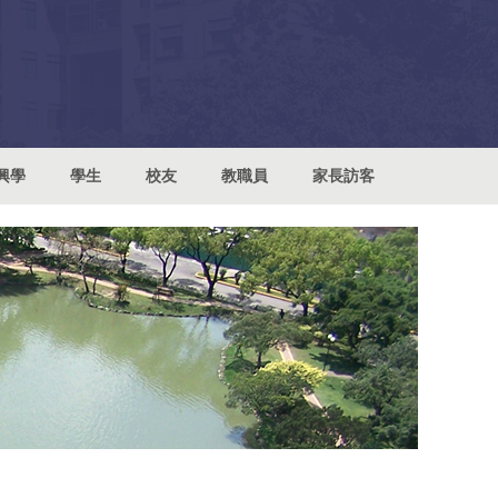
興學
學生
校友
教職員
家長訪客