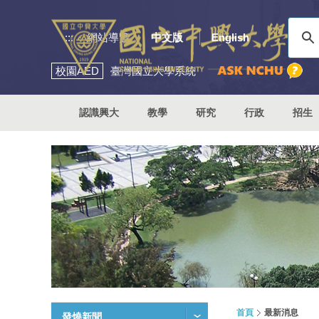
:::
網站導覽
中文版
English
校園
AED
臺灣國立大學系統
認識興大
教學
研究
行政
招生
首頁
最新消息
發燒新聞