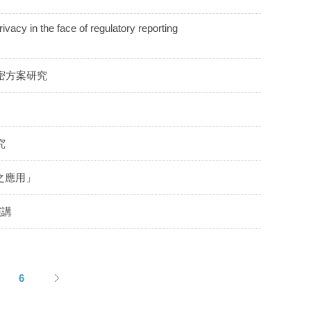
n the face of regulatory reporting
密方案研究
究
之應用」
演講
6