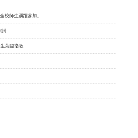
迎全校師生踴躍參加。
演講
師生蒞臨指教