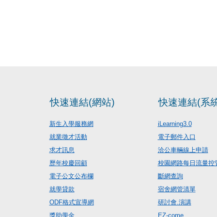
快速連結(網站)
快速連結(系統
新生入學服務網
iLearning3.0
就業徵才活動
電子郵件入口
求才訊息
洽公車輛線上申請
歷年校慶回顧
校園網路每日流量控
電子公文公布欄
斷網查詢
就學貸款
宿舍網管清單
ODF格式宣導網
研討會.演講
獎助學金
EZ-come