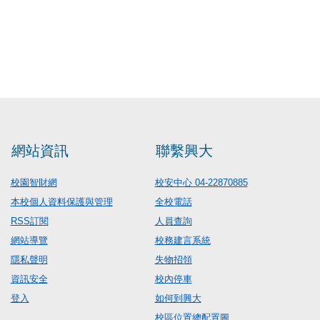
網站資訊
聯繫興大
校園智財網
校安中心 04-22870885
本校個人資料保護與管理
全校電話
RSS訂閱
人員查詢
網站導覽
校務建言系統
隱私聲明
失物招領
資訊安全
校內停車
登入
如何到興大
校區位置總配置圖