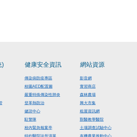
)
健康安全資訊
網站資源
傳染病防疫專區
影音網
校園AED配置圖
實習商店
嚴重特殊傳染性肺炎
森林農場
管
登革熱防治
興大市集
健諮中心
租屋資訊網
駐警隊
獸醫教學醫院
校內緊急報案亭
土壤調查試驗中心
特約醫院診所清單
有機農業推動中心