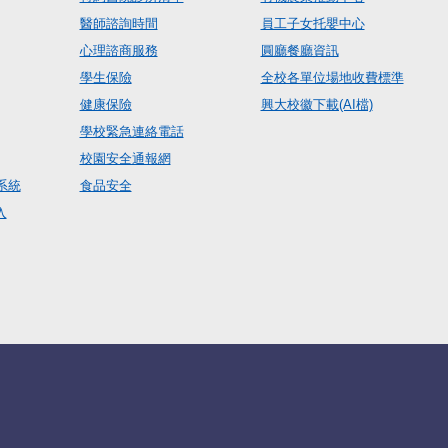
醫師諮詢時間
員工子女托嬰中心
心理諮商服務
圓廳餐廳資訊
學生保險
全校各單位場地收費標準
健康保險
興大校徽下載(AI檔)
學校緊急連絡電話
校園安全通報網
系統
食品安全
入