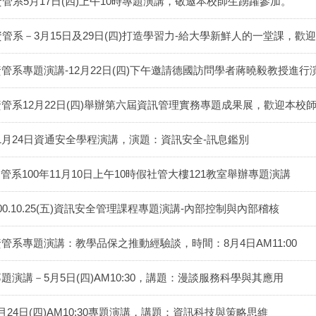
資管系5月17日(四)上午10時專題演講，敬邀本校師生踴躍參加。
資管系－3月15日及29日(四)打造學習力-給大學新鮮人的一堂課，歡
資管系專題演講-12月22日(四)下午邀請德國訪問學者蔣曉毅教授進行
資管系12月22日(四)舉辦第六屆資訊管理實務專題成果展，歡迎本校
1月24日資通安全學程演講，演題：資訊安全-訊息鑑別
管系100年11月10日上午10時假社管大樓121教室舉辦專題演講
00.10.25(五)資訊安全管理課程專題演講-內部控制與內部稽核
資管系專題演講：教學品保之推動經驗談，時間：8月4日AM11:00
題演講－5月5日(四)AM10:30，講題：漫談服務科學與其應用
月24日(四)AM10:30專題演講，講題：資訊科技與策略思維