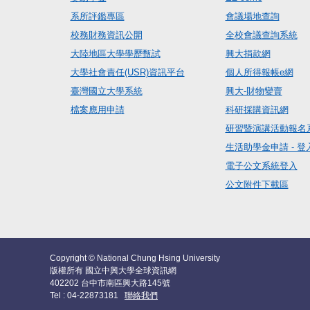
系所評鑑專區
會議場地查詢
校務財務資訊公開
全校會議查詢系統
大陸地區大學學歷甄試
興大捐款網
大學社會責任(USR)資訊平台
個人所得報帳e網
臺灣國立大學系統
興大-財物變賣
檔案應用申請
科研採購資訊網
研習暨演講活動報名
生活助學金申請 - 登
電子公文系統登入
公文附件下載區
Copyright © National Chung Hsing University
版權所有 國立中興大學全球資訊網
402202 台中市南區興大路145號
Tel : 04-22873181
聯絡我們