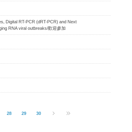
igital RT-PCR (dRT-PCR) and Next
merging RNA viral outbreaks/歡迎參加
28
29
30