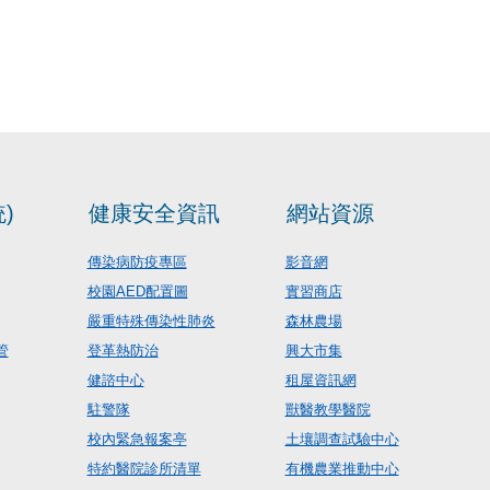
)
健康安全資訊
網站資源
傳染病防疫專區
影音網
校園AED配置圖
實習商店
嚴重特殊傳染性肺炎
森林農場
管
登革熱防治
興大市集
健諮中心
租屋資訊網
駐警隊
獸醫教學醫院
校內緊急報案亭
土壤調查試驗中心
特約醫院診所清單
有機農業推動中心