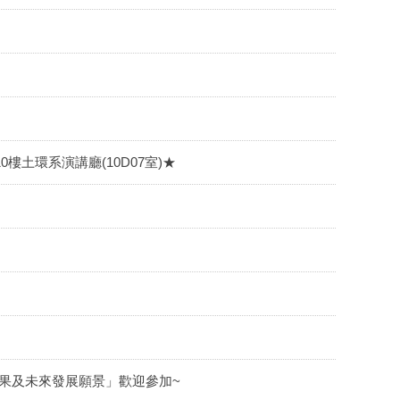
10樓土環系演講廳(10D07室)★
成果及未來發展願景」歡迎參加~