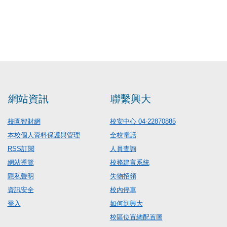
網站資訊
聯繫興大
校園智財網
校安中心 04-22870885
本校個人資料保護與管理
全校電話
RSS訂閱
人員查詢
網站導覽
校務建言系統
隱私聲明
失物招領
資訊安全
校內停車
登入
如何到興大
校區位置總配置圖