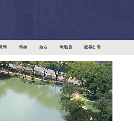
興學
學生
校友
教職員
家長訪客