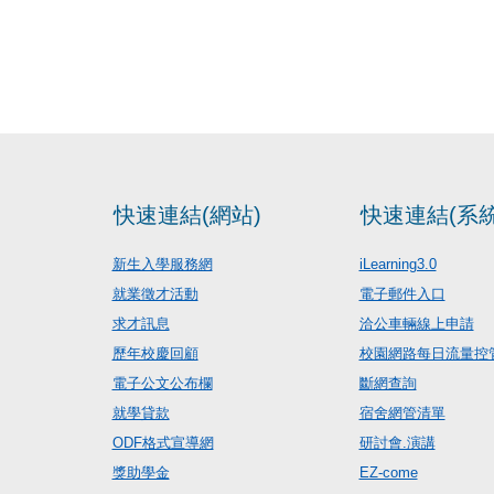
快速連結(網站)
快速連結(系統
新生入學服務網
iLearning3.0
就業徵才活動
電子郵件入口
求才訊息
洽公車輛線上申請
歷年校慶回顧
校園網路每日流量控
電子公文公布欄
斷網查詢
就學貸款
宿舍網管清單
ODF格式宣導網
研討會.演講
獎助學金
EZ-come