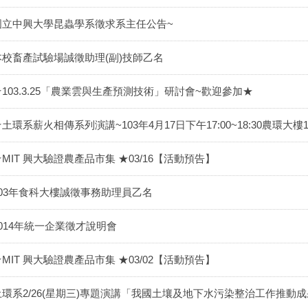
國立中興大學昆蟲學系徵求系主任公告~
本校畜產試驗場誠徵助理(副)技師乙名
★103.3.25「農業雲與生產預測技術」研討會~歡迎參加★
土環系薪火相傳系列演講~103年4月17日下午17:00~18:30農環大樓
★MIT 興大驗證農產品市集 ★03/16【活動預告】
103年食科大樓誠徵事務助理員乙名
2014年統一企業徵才說明會
★MIT 興大驗證農產品市集 ★03/02【活動預告】
土環系2/26(星期三)專題演講「我國土壤及地下水污染整治工作推動