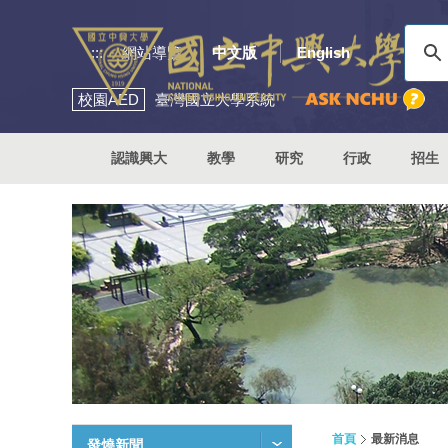
:::
網站導覽
中文版
English
校園
AED
臺灣國立大學系統
認識興大
教學
研究
行政
招生
首頁
最新消息
發燒新聞