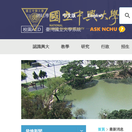
:::
網站導覽
中文版
English
校園
AED
臺灣國立大學系統
認識興大
教學
研究
行政
招生
首頁
最新消息
發燒新聞