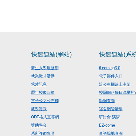
快速連結(網站)
快速連結(系統
新生入學服務網
iLearning3.0
就業徵才活動
電子郵件入口
求才訊息
洽公車輛線上申請
歷年校慶回顧
校園網路每日流量控
電子公文公布欄
斷網查詢
就學貸款
宿舍網管清單
ODF格式宣導網
研討會.演講
獎助學金
EZ-come
系所評鑑專區
會議場地查詢