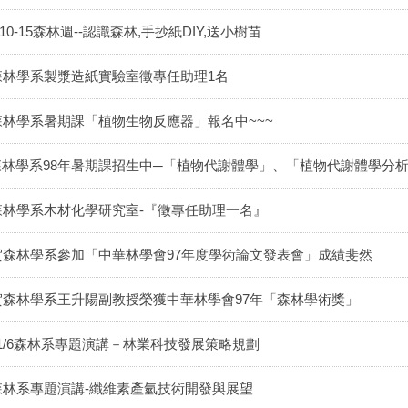
/10-15森林週--認識森林,手抄紙DIY,送小樹苗
森林學系製漿造紙實驗室徵專任助理1名
森林學系暑期課「植物生物反應器」報名中~~~
森林學系98年暑期課招生中─「植物代謝體學」、「植物代謝體學分
森林學系木材化學研究室-『徵專任助理一名』
賀森林學系參加「中華林學會97年度學術論文發表會」成績斐然
賀森林學系王升陽副教授榮獲中華林學會97年「森林學術獎」
11/6森林系專題演講－林業科技發展策略規劃
森林系專題演講-纖維素產氫技術開發與展望