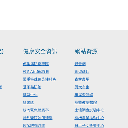
)
健康安全資訊
網站資源
傳染病防疫專區
影音網
校園AED配置圖
實習商店
嚴重特殊傳染性肺炎
森林農場
管
登革熱防治
興大市集
健諮中心
租屋資訊網
駐警隊
獸醫教學醫院
校內緊急報案亭
土壤調查試驗中心
特約醫院診所清單
有機農業推動中心
醫師諮詢時間
員工子女托嬰中心