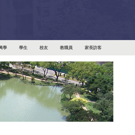
興學
學生
校友
教職員
家長訪客