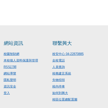
網站資訊
聯繫興大
校園智財網
校安中心 04-22870885
本校個人資料保護與管理
全校電話
RSS訂閱
人員查詢
網站導覽
校務建言系統
隱私聲明
失物招領
資訊安全
校內停車
登入
如何到興大
校區位置總配置圖