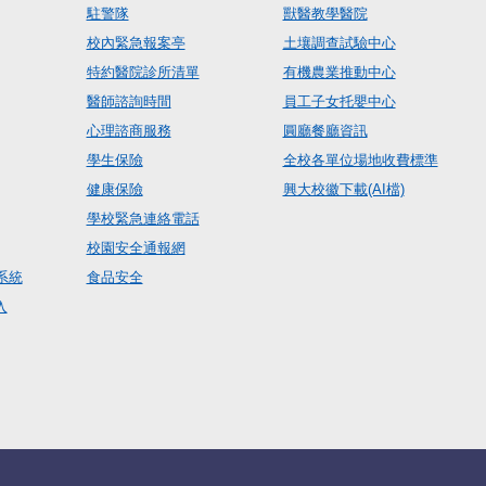
駐警隊
獸醫教學醫院
校內緊急報案亭
土壤調查試驗中心
特約醫院診所清單
有機農業推動中心
醫師諮詢時間
員工子女托嬰中心
心理諮商服務
圓廳餐廳資訊
學生保險
全校各單位場地收費標準
健康保險
興大校徽下載(AI檔)
學校緊急連絡電話
校園安全通報網
系統
食品安全
入