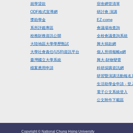
就學貸款
宿舍網管清單
ODF格式宣導網
研討會.演講
獎助學金
EZ-come
系所評鑑專區
會議場地查詢
校務財務資訊公開
全校會議查詢系統
大陸地區大學學歷甄試
興大捐款網
大學社會責任(USR)資訊平台
個人所得報帳e網
臺灣國立大學系統
興大-財物變賣
檔案應用申請
科研採購資訊網
研習暨演講活動報名
生活助學金申請 - 登
電子公文系統登入
公文附件下載區
Copyright © National Chung Hsing University