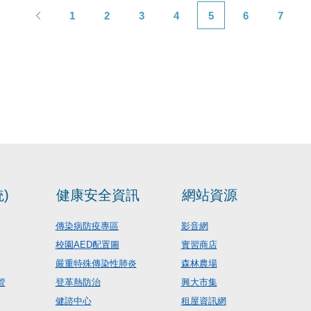
1
2
3
4
5
6
7
)
健康安全資訊
網站資源
傳染病防疫專區
影音網
校園AED配置圖
實習商店
嚴重特殊傳染性肺炎
森林農場
管
登革熱防治
興大市集
健諮中心
租屋資訊網