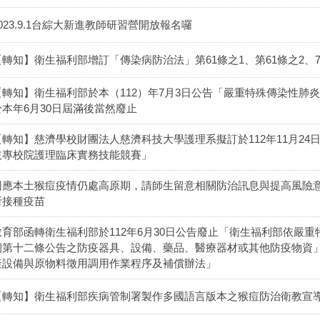
2023.9.1台綜大新進教師研習營開放報名囉
【轉知】衛生福利部增訂「傳染病防治法」第61條之1、第61條之2、7
【轉知】衛生福利部於本（112）年7月3日公告「嚴重特殊傳染性肺
於本年6月30日屆滿後當然廢止
【轉知】慈濟學校財團法人慈濟科技大學護理系擬訂於112年11月24日
技專校院護理臨床實務技能競賽」
因應本土猴痘疫情仍處高原期，請師生留意相關防治訊息與提高風險
所接種疫苗
教育部函轉衛生福利部於112年6月30日公告廢止「衛生福利部依嚴
例第十二條公告之防疫器具、設備、藥品、醫療器材或其他防疫物資
產設備與原物料徵用調用作業程序及補償辦法」
【轉知】衛生福利部疾病管制署製作多國語言版本之猴痘防治衛教宣