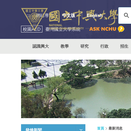
:::
網站導覽
中文版
English
校園
AED
臺灣國立大學系統
認識興大
教學
研究
行政
招生
首頁
最新消息
發燒新聞