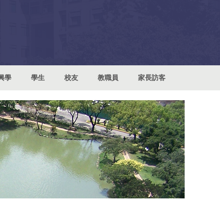
興學
學生
校友
教職員
家長訪客