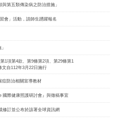
四類與第五類傳染病之防治措施」
研習會」活動，請師生踴躍報名
施」
第1項第4款、第9條第2項、第29條第1
自112年3月22日施行
作猴痘防治相關宣導教材
nference 國際健康照護研討會』與徵稿事宜
成修訂並公布於該署全球資訊網