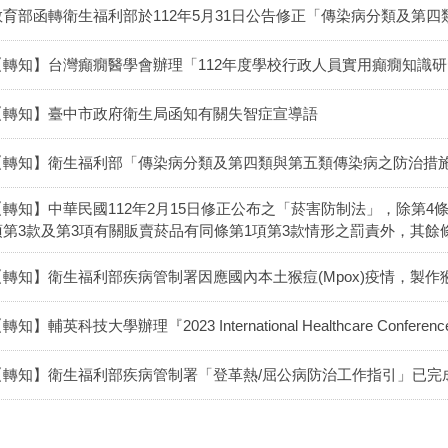
教育部函轉衛生福利部於112年5月31日公告修正「傳染病分類及第
【轉知】台灣癲癇醫學會辦理「112年度學校行政人員實用癲癇知識
【轉知】臺中市政府衛生局函知有關失智症宣導語
【轉知】衛生福利部「傳染病分類及第四類與第五類傳染病之防治措
【轉知】中華民國112年2月15日修正公布之「菸害防制法」，除第4條
項第3款及第3項有關販賣菸品有同條第1項第3款情形之罰責外，其餘條文
【轉知】衛生福利部疾病管制署因應國內本土猴痘(Mpox)疫情，製
轉知】輔英科技大學辦理『2023 International Healthcare Co
【轉知】衛生福利部疾病管制署「登革熱/屈公病防治工作指引」已完