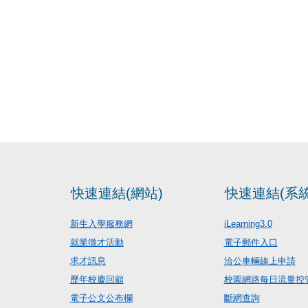
快速連結(網站)
快速連結(系統
新生入學服務網
iLearning3.0
就業徵才活動
電子郵件入口
求才訊息
洽公車輛線上申請
歷年校慶回顧
校園網路每日流量控
電子公文公布欄
斷網查詢