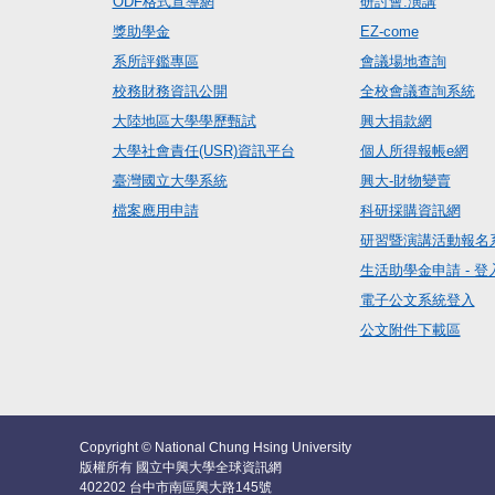
ODF格式宣導網
研討會.演講
獎助學金
EZ-come
系所評鑑專區
會議場地查詢
校務財務資訊公開
全校會議查詢系統
大陸地區大學學歷甄試
興大捐款網
大學社會責任(USR)資訊平台
個人所得報帳e網
臺灣國立大學系統
興大-財物變賣
檔案應用申請
科研採購資訊網
研習暨演講活動報名
生活助學金申請 - 登
電子公文系統登入
公文附件下載區
Copyright © National Chung Hsing University
版權所有 國立中興大學全球資訊網
402202 台中市南區興大路145號