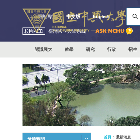
:::
網站導覽
中文版
English
校園
AED
臺灣國立大學系統
認識興大
教學
研究
行政
招生
首頁
最新消息
發燒新聞