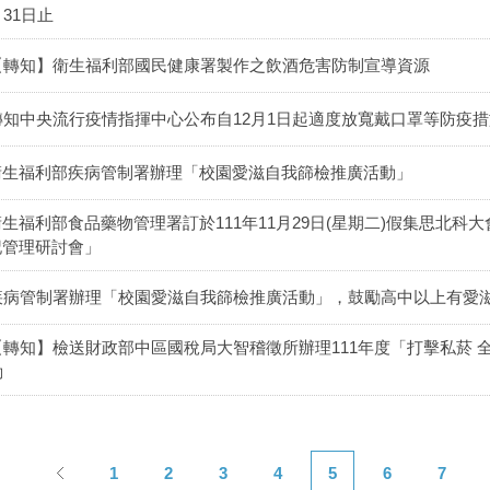
月31日止
【轉知】衛生福利部國民健康署製作之飲酒危害防制宣導資源
轉知中央流行疫情指揮中心公布自12月1日起適度放寬戴口罩等防疫措
衛生福利部疾病管制署辦理「校園愛滋自我篩檢推廣活動」
衛生福利部食品藥物管理署訂於111年11月29日(星期二)假集思北科
記管理研討會」
疾病管制署辦理「校園愛滋自我篩檢推廣活動」，鼓勵高中以上有愛
【轉知】檢送財政部中區國稅局大智稽徵所辦理111年度「打擊私菸 
動
1
2
3
4
5
6
7