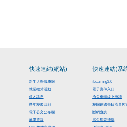
快速連結(網站)
快速連結(系統
新生入學服務網
iLearning3.0
就業徵才活動
電子郵件入口
求才訊息
洽公車輛線上申請
歷年校慶回顧
校園網路每日流量控
電子公文公布欄
斷網查詢
就學貸款
宿舍網管清單