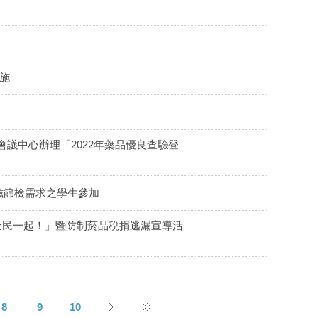
施
大會議中心辦理「2022年藥品優良查驗登
滋篩檢需求之學生參加
全民一起！」暨防制菸品稅捐逃漏宣導活
8
9
10