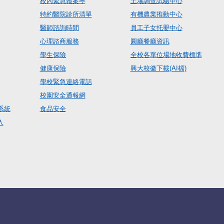
校內緊急報案亭
土壤調查試驗中心
特約醫院診所清單
有機農業推動中心
醫師諮詢時間
員工子女托嬰中心
心理諮商服務
圓廳餐廳資訊
學生保險
全校各單位場地收費標準
健康保險
興大校徽下載(AI檔)
學校緊急連絡電話
校園安全通報網
系統
食品安全
入