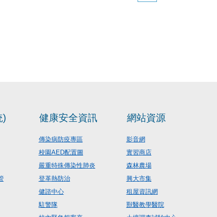
)
健康安全資訊
網站資源
傳染病防疫專區
影音網
校園AED配置圖
實習商店
嚴重特殊傳染性肺炎
森林農場
管
登革熱防治
興大市集
健諮中心
租屋資訊網
駐警隊
獸醫教學醫院