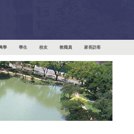
興學
學生
校友
教職員
家長訪客