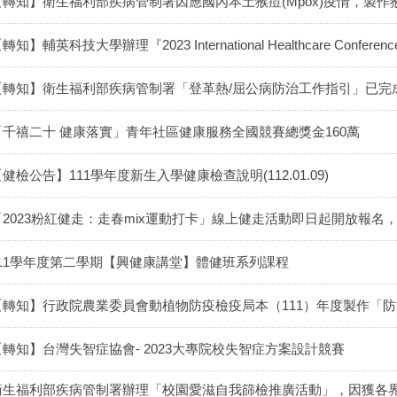
【轉知】衛生福利部疾病管制署因應國內本土猴痘(Mpox)疫情，製
轉知】輔英科技大學辦理『2023 International Healthcare Co
【轉知】衛生福利部疾病管制署「登革熱/屈公病防治工作指引」已完
「千禧二十 健康落實」青年社區健康服務全國競賽總獎金160萬
健檢公告】111學年度新生入學健康檢查說明(112.01.09)
「2023粉紅健走：走春mix運動打卡」線上健走活動即日起開放報名
111學年度第二學期【興健康講堂】體健班系列課程
【轉知】行政院農業委員會動植物防疫檢疫局本（111）年度製作「
【轉知】台灣失智症協會- 2023大專院校失智症方案設計競賽
衛生福利部疾病管制署辦理「校園愛滋自我篩檢推廣活動」，因獲各界廣