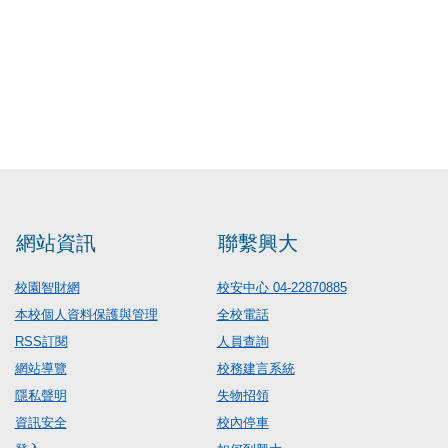
網站資訊
聯繫興大
校園智財網
校安中心 04-22870885
本校個人資料保護與管理
全校電話
RSS訂閱
人員查詢
網站導覽
校務建言系統
隱私聲明
失物招領
資訊安全
校內停車