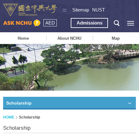
:::
Sitemap
NUST
AED
Admissions
Home
About NCHU
Map
Scholarship
HOME
Scholarship
Scholarship