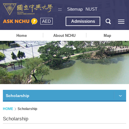
:::
Sitemap
NUST
AED
Admissions
Home
About NCHU
Map
Scholarship
HOME
Scholarship
Scholarship