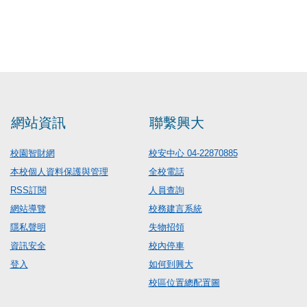
網站資訊
聯繫興大
校園智財網
校安中心 04-22870885
本校個人資料保護與管理
全校電話
RSS訂閱
人員查詢
網站導覽
校務建言系統
隱私聲明
失物招領
資訊安全
校內停車
登入
如何到興大
校區位置總配置圖