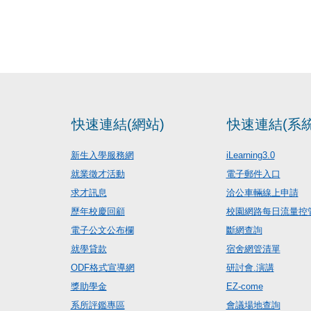
快速連結(網站)
快速連結(系統
新生入學服務網
iLearning3.0
就業徵才活動
電子郵件入口
求才訊息
洽公車輛線上申請
歷年校慶回顧
校園網路每日流量控
電子公文公布欄
斷網查詢
就學貸款
宿舍網管清單
ODF格式宣導網
研討會.演講
獎助學金
EZ-come
系所評鑑專區
會議場地查詢