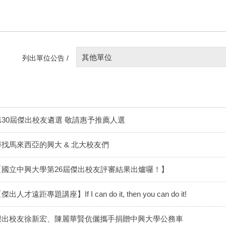
其他單位
列出單位公告 /
第30屆傑出校友遴選 敬請惠予推薦人選
尋找馬來西亞的興大 & 北大校友們
【國立中興大學第26屆傑出校友評審結果出爐囉！】
傑出人才遠距專題講座】If I can do it, then you can do it!
傑出校友徐新宏、陳麗華賢伉儷攜手捐贈中興大學公務車