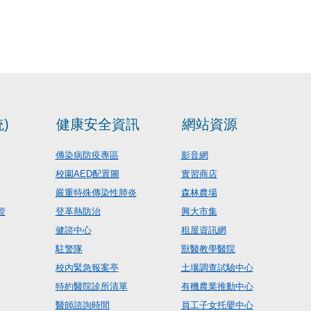
)
健康安全資訊
網站資源
傳染病防疫專區
影音網
校園AED配置圖
實習商店
嚴重特殊傳染性肺炎
森林農場
管
登革熱防治
興大市集
健諮中心
租屋資訊網
駐警隊
獸醫教學醫院
校內緊急報案亭
土壤調查試驗中心
特約醫院診所清單
有機農業推動中心
醫師諮詢時間
員工子女托嬰中心