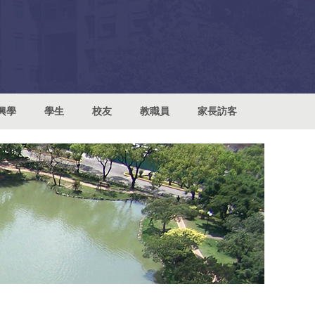
興學
學生
校友
教職員
家長訪客