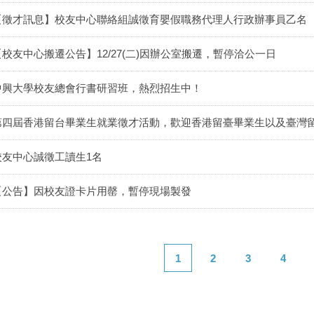
【徵才訊息】校友中心聯絡組誠徵育嬰假職務代理人行政辦事員乙名
【校友中心搬遷公告】12/27(二)因辦公室搬遷，暫停洽公一日
中興大學校友總會行書研習班，熱烈招生中！
第四屆香港留台畢業生就業徵才活動，歡迎香港留臺畢業生以及臺灣
校友中心誠徵工讀生1名
【公告】因校友證卡片用罄，暫停現場製發
1
2
3
4