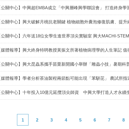
【公關中心】中興超EMBA成立「中興層峰興學聯誼會」 打造終身學
【公關中心】興大破解月桃抗老關鍵 植物細胞外囊泡修復肌膚、提升
【公關中心】六年送18位女學生進世界頂尖實驗室 興大MACHI-ST
【媒體報導】興大終身特聘教授黃振文所著植物病理學的人生筆記 值
【公關中心】興大昆蟲系攜手苗栗新開國小舉辦「雕蟲小技」暑期科
【媒體報導】學者分析茶油製程兩節點可能出現「苯駢芘」 農試所指
【公關中心】十年投入10億元延攬頂尖師資 中興大學打造人才永續
1
2
3
4
5
6
7
8