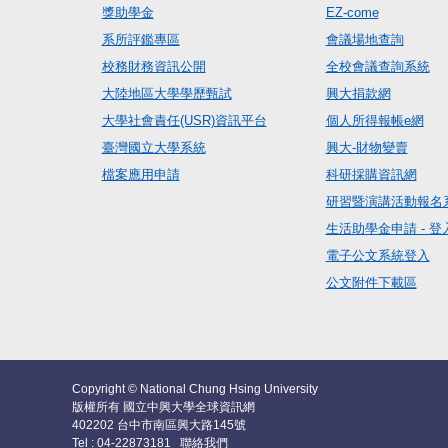
獎助學金
EZ-come
系所評鑑專區
會議場地查詢
校務財務資訊公開
全校會議查詢系統
大陸地區大學學歷甄試
興大捐款網
大學社會責任(USR)資訊平台
個人所得報帳e網
臺灣國立大學系統
興大-財物變賣
檔案應用申請
科研採購資訊網
研習暨演講活動報名
生活助學金申請 - 登
電子公文系統登入
公文附件下載區
Copyright © National Chung Hsing University
版權所有 國立中興大學全球資訊網
402202 台中市南區興大路145號
Tel : 04-22873181
聯絡我們