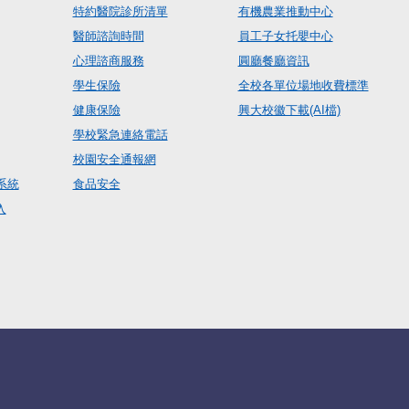
特約醫院診所清單
有機農業推動中心
醫師諮詢時間
員工子女托嬰中心
心理諮商服務
圓廳餐廳資訊
學生保險
全校各單位場地收費標準
健康保險
興大校徽下載(AI檔)
學校緊急連絡電話
校園安全通報網
系統
食品安全
入