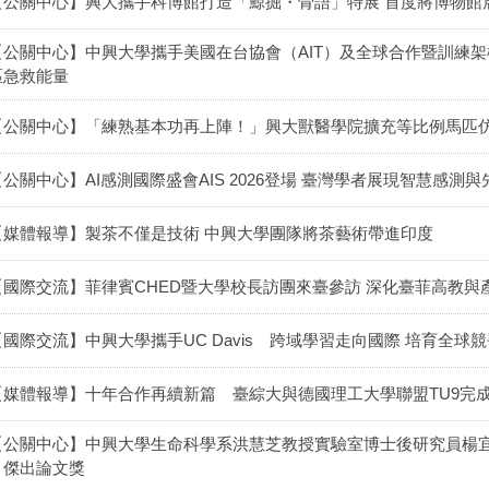
【公關中心】興大攜手科博館打造「鯨掘・骨語」特展 首度將博物館
【公關中心】中興大學攜手美國在台協會（AIT）及全球合作暨訓練架構
區急救能量
【公關中心】「練熟基本功再上陣！」興大獸醫學院擴充等比例馬匹仿
【公關中心】AI感測國際盛會AIS 2026登場 臺灣學者展現智慧感測
【媒體報導】製茶不僅是技術 中興大學團隊將茶藝術帶進印度
【國際交流】菲律賓CHED暨大學校長訪團來臺參訪 深化臺菲高教與
【國際交流】中興大學攜手UC Davis 跨域學習走向國際 培育全球
【媒體報導】十年合作再續新篇 臺綜大與德國理工大學聯盟TU9完
【公關中心】中興大學生命科學系洪慧芝教授實驗室博士後研究員楊宜
－傑出論文獎