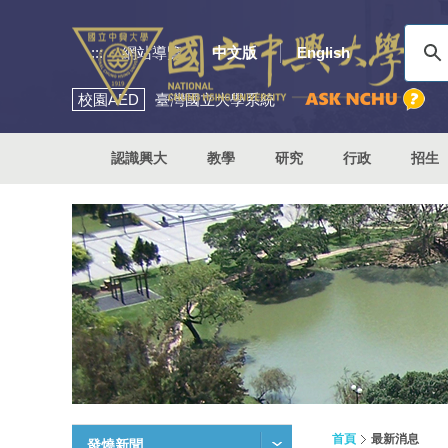
:::
網站導覽
中文版
English
校園
AED
臺灣國立大學系統
認識興大
教學
研究
行政
招生
首頁
最新消息
發燒新聞