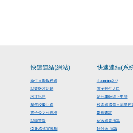
快速連結(網站)
快速連結(系統
新生入學服務網
iLearning3.0
就業徵才活動
電子郵件入口
求才訊息
洽公車輛線上申請
歷年校慶回顧
校園網路每日流量控
電子公文公布欄
斷網查詢
就學貸款
宿舍網管清單
ODF格式宣導網
研討會.演講