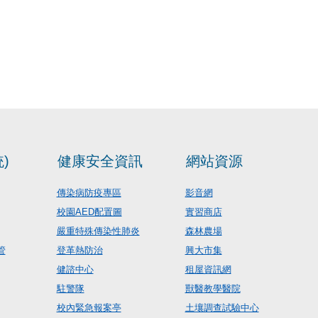
)
健康安全資訊
網站資源
傳染病防疫專區
影音網
校園AED配置圖
實習商店
嚴重特殊傳染性肺炎
森林農場
管
登革熱防治
興大市集
健諮中心
租屋資訊網
駐警隊
獸醫教學醫院
校內緊急報案亭
土壤調查試驗中心