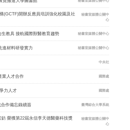
展覽搬進大學圖書館
秘書室媒體公關中心
(GCTF)開辦反應員培訓強化校園及社
秘書室媒體公關中
心
生教具 接軌國際獸醫教育趨勢
秘書室媒體公關中心
與先進材料研發實力
秘書室媒體公關中心
中央社
產業人才合作
國際處
競爭力人才
國際處
成合作備忘錄續簽
臺灣綜合大學系統
鈁 榮獲第22屆永信李天德醫藥科技獎
秘書室媒體公關中
心