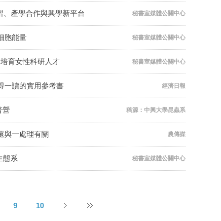
習、產學合作與興學新平台
秘書室媒體公關中心
細胞能量
秘書室媒體公關中心
EM培育女性科研人才
秘書室媒體公關中心
得一讀的實用參考書
經濟日報
普營
稿源：中興大學昆蟲系
還與一處理有關
農傳媒
生態系
秘書室媒體公關中心
9
10