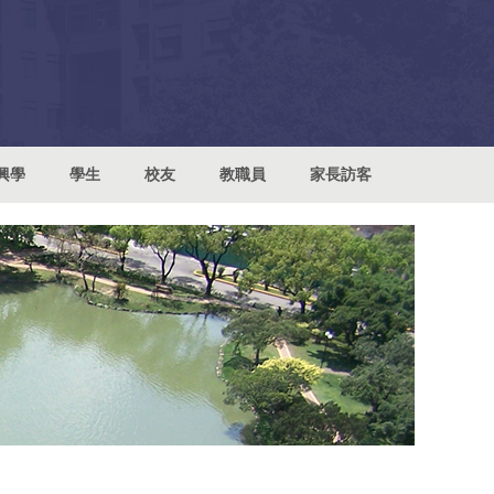
興學
學生
校友
教職員
家長訪客