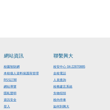
網站資訊
聯繫興大
校園智財網
校安中心 04-22870885
本校個人資料保護與管理
全校電話
RSS訂閱
人員查詢
網站導覽
校務建言系統
隱私聲明
失物招領
資訊安全
校內停車
登入
如何到興大