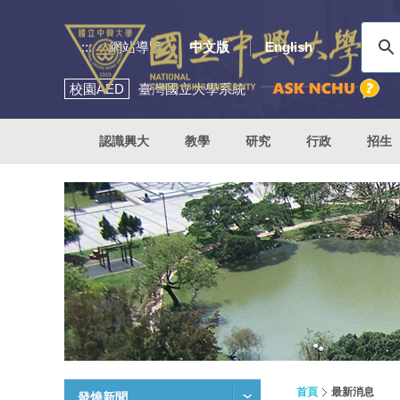
:::
網站導覽
中文版
English
校園
AED
臺灣國立大學系統
認識興大
教學
研究
行政
招生
首頁
最新消息
發燒新聞