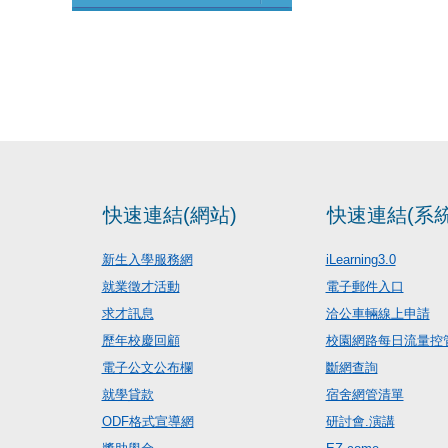
快速連結(網站)
快速連結(系統
新生入學服務網
iLearning3.0
就業徵才活動
電子郵件入口
求才訊息
洽公車輛線上申請
歷年校慶回顧
校園網路每日流量控
電子公文公布欄
斷網查詢
就學貸款
宿舍網管清單
ODF格式宣導網
研討會.演講