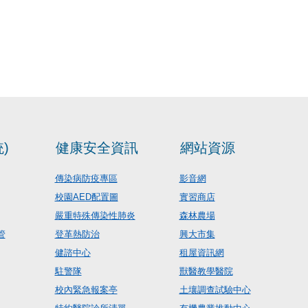
)
健康安全資訊
網站資源
傳染病防疫專區
影音網
校園AED配置圖
實習商店
嚴重特殊傳染性肺炎
森林農場
管
登革熱防治
興大市集
健諮中心
租屋資訊網
駐警隊
獸醫教學醫院
校內緊急報案亭
土壤調查試驗中心