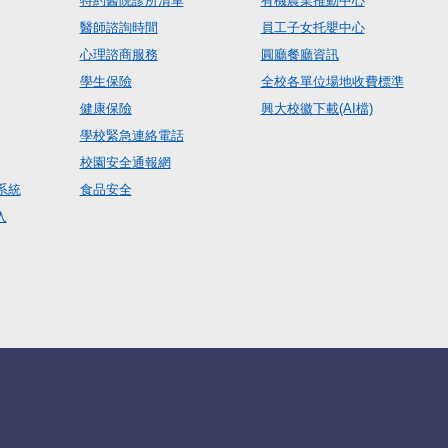
特約醫院診所清單
有機農業推動中心
醫師諮詢時間
員工子女托嬰中心
心理諮商服務
圓廳餐廳資訊
學生保險
全校各單位場地收費標準
健康保險
興大校徽下載(AI檔)
學校緊急連絡電話
校園安全通報網
系統
食品安全
入