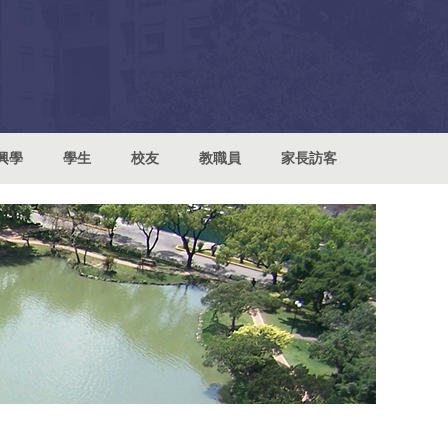
興學
學生
校友
教職員
家長訪客