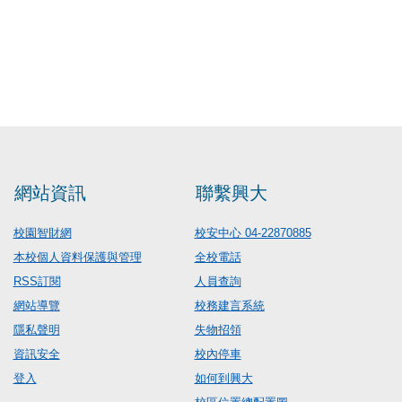
網站資訊
聯繫興大
校園智財網
校安中心 04-22870885
本校個人資料保護與管理
全校電話
RSS訂閱
人員查詢
網站導覽
校務建言系統
隱私聲明
失物招領
資訊安全
校內停車
登入
如何到興大