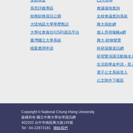
獎助學金
EZ-come
系所評鑑專區
會議場地查詢
校務財務資訊公開
全校會議查詢系統
大陸地區大學學歷甄試
興大捐款網
大學社會責任(USR)資訊平台
個人所得報帳e網
臺灣國立大學系統
興大-財物變賣
檔案應用申請
科研採購資訊網
研習暨演講活動報名
生活助學金申請 - 登
電子公文系統登入
公文附件下載區
Copyright © National Chung Hsing University
版權所有 國立中興大學全球資訊網
402202 台中市南區興大路145號
Tel : 04-22873181
聯絡我們