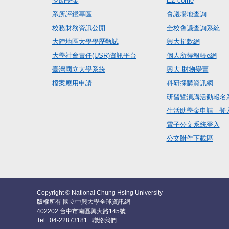
獎助學金
EZ-come
系所評鑑專區
會議場地查詢
校務財務資訊公開
全校會議查詢系統
大陸地區大學學歷甄試
興大捐款網
大學社會責任(USR)資訊平台
個人所得報帳e網
臺灣國立大學系統
興大-財物變賣
檔案應用申請
科研採購資訊網
研習暨演講活動報名
生活助學金申請 - 登
電子公文系統登入
公文附件下載區
Copyright © National Chung Hsing University
版權所有 國立中興大學全球資訊網
402202 台中市南區興大路145號
Tel : 04-22873181
聯絡我們