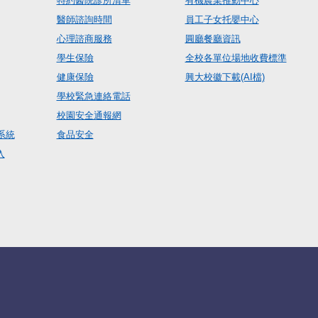
特約醫院診所清單
有機農業推動中心
醫師諮詢時間
員工子女托嬰中心
心理諮商服務
圓廳餐廳資訊
學生保險
全校各單位場地收費標準
健康保險
興大校徽下載(AI檔)
學校緊急連絡電話
校園安全通報網
系統
食品安全
入