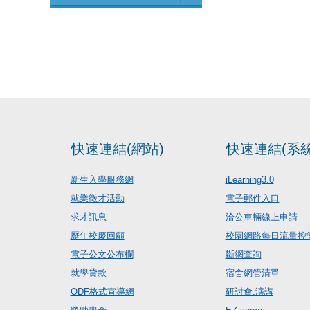
快速連結(網站)
快速連結(系統
新生入學服務網
iLearning3.0
就業徵才活動
電子郵件入口
求才訊息
洽公車輛線上申請
歷年校慶回顧
校園網路每日流量控
電子公文公布欄
斷網查詢
就學貸款
宿舍網管清單
ODF格式宣導網
研討會.演講