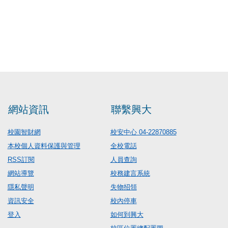
網站資訊
聯繫興大
校園智財網
校安中心 04-22870885
本校個人資料保護與管理
全校電話
RSS訂閱
人員查詢
網站導覽
校務建言系統
隱私聲明
失物招領
資訊安全
校內停車
登入
如何到興大