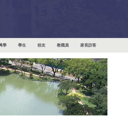
興學
學生
校友
教職員
家長訪客