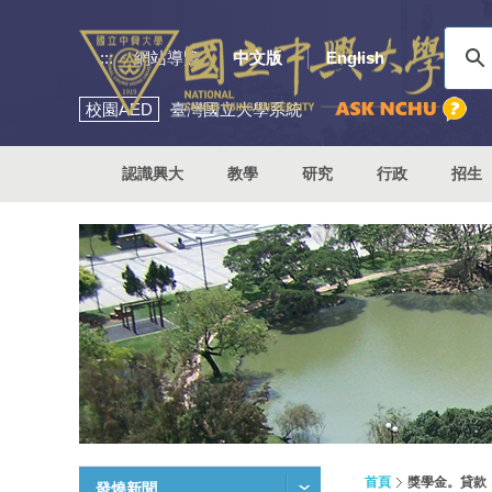
:::
網站導覽
中文版
English
校園
AED
臺灣國立大學系統
認識興大
教學
研究
行政
招生
首頁
獎學金。貸款
發燒新聞