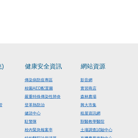
)
健康安全資訊
網站資源
傳染病防疫專區
影音網
校園AED配置圖
實習商店
嚴重特殊傳染性肺炎
森林農場
管
登革熱防治
興大市集
健諮中心
租屋資訊網
駐警隊
獸醫教學醫院
校內緊急報案亭
土壤調查試驗中心