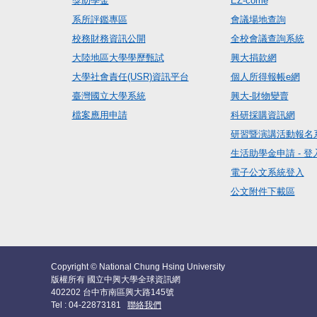
獎助學金
EZ-come
系所評鑑專區
會議場地查詢
校務財務資訊公開
全校會議查詢系統
大陸地區大學學歷甄試
興大捐款網
大學社會責任(USR)資訊平台
個人所得報帳e網
臺灣國立大學系統
興大-財物變賣
檔案應用申請
科研採購資訊網
研習暨演講活動報名
生活助學金申請 - 登
電子公文系統登入
公文附件下載區
Copyright © National Chung Hsing University
版權所有 國立中興大學全球資訊網
402202 台中市南區興大路145號
Tel : 04-22873181
聯絡我們