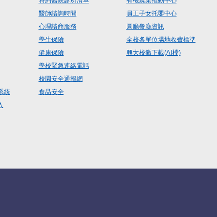
特約醫院診所清單
有機農業推動中心
醫師諮詢時間
員工子女托嬰中心
心理諮商服務
圓廳餐廳資訊
學生保險
全校各單位場地收費標準
健康保險
興大校徽下載(AI檔)
學校緊急連絡電話
校園安全通報網
系統
食品安全
入