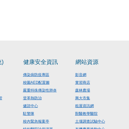
)
健康安全資訊
網站資源
傳染病防疫專區
影音網
校園AED配置圖
實習商店
嚴重特殊傳染性肺炎
森林農場
管
登革熱防治
興大市集
健諮中心
租屋資訊網
駐警隊
獸醫教學醫院
校內緊急報案亭
土壤調查試驗中心