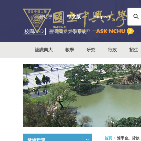
:::
網站導覽
中文版
English
校園
AED
臺灣國立大學系統
認識興大
教學
研究
行政
招生
首頁
獎學金。貸款
發燒新聞