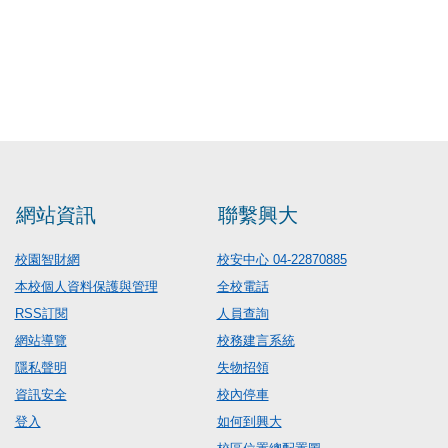
網站資訊
聯繫興大
校園智財網
校安中心 04-22870885
本校個人資料保護與管理
全校電話
RSS訂閱
人員查詢
網站導覽
校務建言系統
隱私聲明
失物招領
資訊安全
校內停車
登入
如何到興大