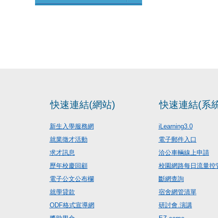
快速連結(網站)
快速連結(系統
新生入學服務網
iLearning3.0
就業徵才活動
電子郵件入口
求才訊息
洽公車輛線上申請
歷年校慶回顧
校園網路每日流量控
電子公文公布欄
斷網查詢
就學貸款
宿舍網管清單
ODF格式宣導網
研討會.演講