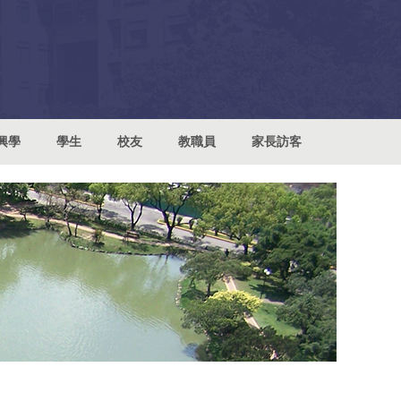
興學
學生
校友
教職員
家長訪客