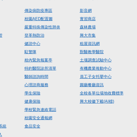
傳染病防疫專區
影音網
校園AED配置圖
實習商店
嚴重特殊傳染性肺炎
森林農場
管
登革熱防治
興大市集
健諮中心
租屋資訊網
駐警隊
獸醫教學醫院
校內緊急報案亭
土壤調查試驗中心
特約醫院診所清單
有機農業推動中心
醫師諮詢時間
員工子女托嬰中心
心理諮商服務
圓廳餐廳資訊
學生保險
全校各單位場地收費標準
健康保險
興大校徽下載(AI檔)
學校緊急連絡電話
校園安全通報網
系統
食品安全
入