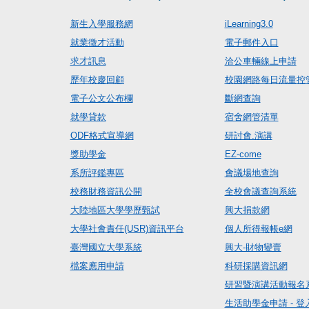
新生入學服務網
iLearning3.0
就業徵才活動
電子郵件入口
求才訊息
洽公車輛線上申請
歷年校慶回顧
校園網路每日流量控
電子公文公布欄
斷網查詢
就學貸款
宿舍網管清單
ODF格式宣導網
研討會.演講
獎助學金
EZ-come
系所評鑑專區
會議場地查詢
校務財務資訊公開
全校會議查詢系統
大陸地區大學學歷甄試
興大捐款網
大學社會責任(USR)資訊平台
個人所得報帳e網
臺灣國立大學系統
興大-財物變賣
檔案應用申請
科研採購資訊網
研習暨演講活動報名
生活助學金申請 - 登