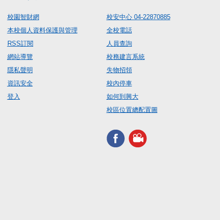
校園智財網
校安中心 04-22870885
本校個人資料保護與管理
全校電話
RSS訂閱
人員查詢
網站導覽
校務建言系統
隱私聲明
失物招領
資訊安全
校內停車
登入
如何到興大
校區位置總配置圖