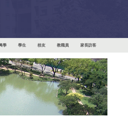
興學
學生
校友
教職員
家長訪客