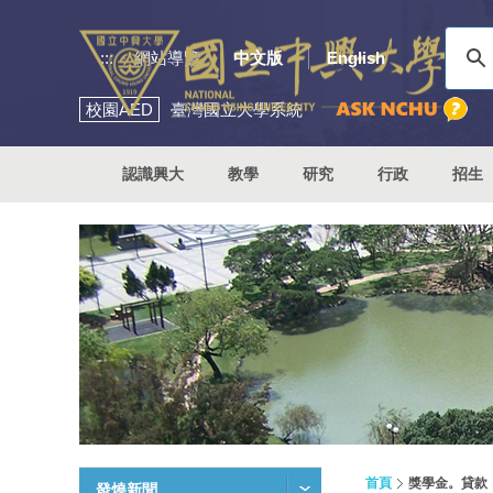
:::
網站導覽
中文版
English
校園
AED
臺灣國立大學系統
認識興大
教學
研究
行政
招生
首頁
獎學金。貸款
發燒新聞