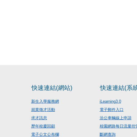
快速連結(網站)
快速連結(系統
新生入學服務網
iLearning3.0
就業徵才活動
電子郵件入口
求才訊息
洽公車輛線上申請
歷年校慶回顧
校園網路每日流量控
電子公文公布欄
斷網查詢