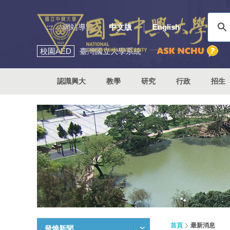
:::
網站導覽
中文版
English
校園
AED
臺灣國立大學系統
認識興大
教學
研究
行政
招生
首頁
最新消息
發燒新聞