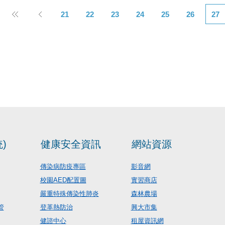
21
22
23
24
25
26
27
)
健康安全資訊
網站資源
傳染病防疫專區
影音網
校園AED配置圖
實習商店
嚴重特殊傳染性肺炎
森林農場
管
登革熱防治
興大市集
健諮中心
租屋資訊網