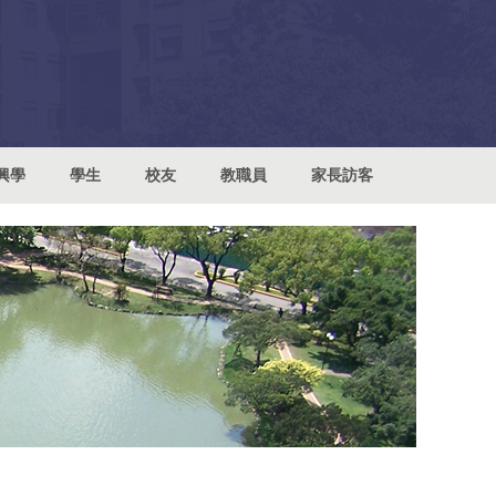
興學
學生
校友
教職員
家長訪客