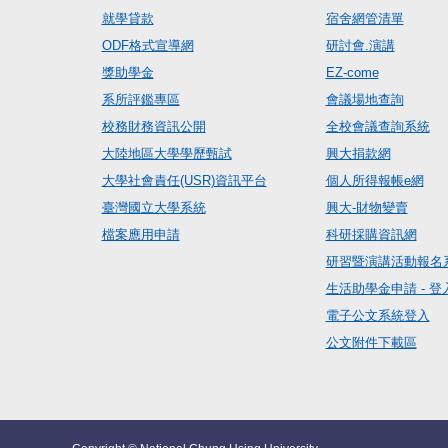
就學貸款
宿舍網管清單
ODF格式宣導網
研討會.演講
獎助學金
EZ-come
系所評鑑專區
會議場地查詢
校務財務資訊公開
全校會議查詢系統
大陸地區大學學歷甄試
興大捐款網
大學社會責任(USR)資訊平台
個人所得報帳e網
臺灣國立大學系統
興大-財物變賣
檔案應用申請
科研採購資訊網
研習暨演講活動報名
生活助學金申請 - 登
電子公文系統登入
公文附件下載區