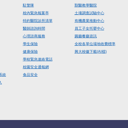
駐警隊
獸醫教學醫院
校內緊急報案亭
土壤調查試驗中心
特約醫院診所清單
有機農業推動中心
醫師諮詢時間
員工子女托嬰中心
心理諮商服務
圓廳餐廳資訊
學生保險
全校各單位場地收費標準
健康保險
興大校徽下載(AI檔)
學校緊急連絡電話
校園安全通報網
系統
食品安全
入