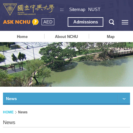
:::
Sitemap
NUST
AED
Admissions
Home
About NCHU
Map
News
HOME
News
News