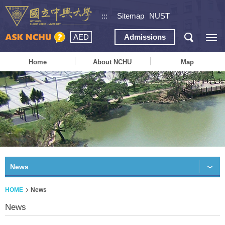
:::
Sitemap
NUST
AED
Admissions
Home
About NCHU
Map
News
HOME
News
News