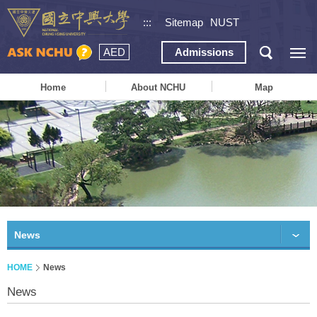
:::
Sitemap
NUST
AED
Admissions
Home
About NCHU
Map
News
HOME
News
News