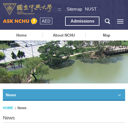
:::
Sitemap
NUST
AED
Admissions
Home
About NCHU
Map
News
HOME
News
News