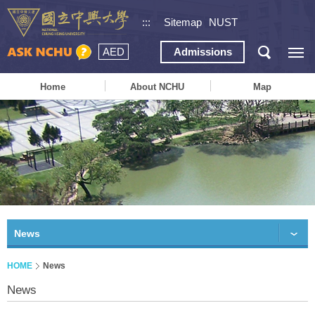
:::
Sitemap
NUST
AED
Admissions
Home
About NCHU
Map
News
HOME
News
News