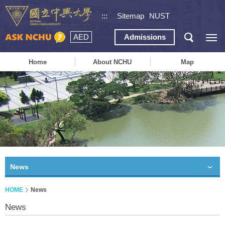
:::
Sitemap
NUST
AED
Admissions
Home
About NCHU
Map
News
HOME
News
News