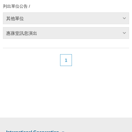
列出單位公告 /
其他單位
惠蓀堂訊息演出
1