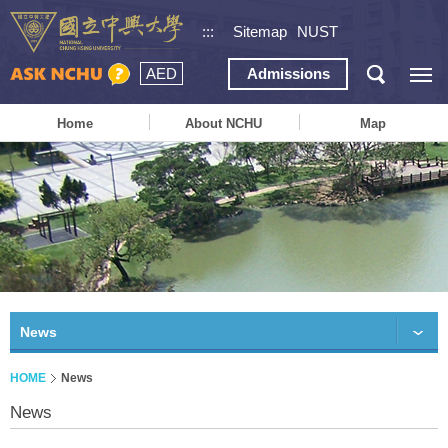
:::
Sitemap
NUST
AED
Admissions
Home
About NCHU
Map
News
HOME
News
News