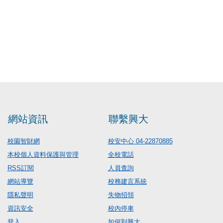
網站資訊
聯繫興大
校園智財網
校安中心 04-22870885
本校個人資料保護與管理
全校電話
RSS訂閱
人員查詢
網站導覽
校務建言系統
隱私聲明
失物招領
資訊安全
校內停車
登入
如何到興大