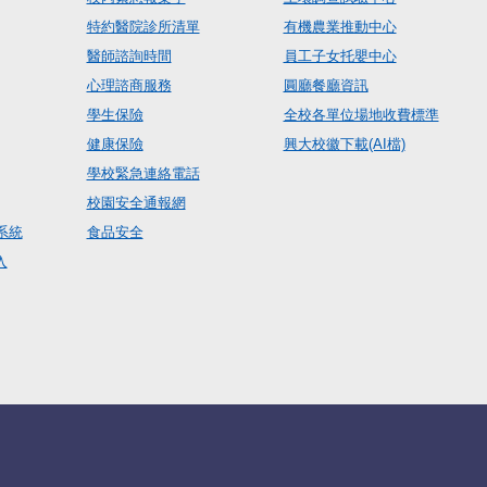
特約醫院診所清單
有機農業推動中心
醫師諮詢時間
員工子女托嬰中心
心理諮商服務
圓廳餐廳資訊
學生保險
全校各單位場地收費標準
健康保險
興大校徽下載(AI檔)
學校緊急連絡電話
校園安全通報網
系統
食品安全
入