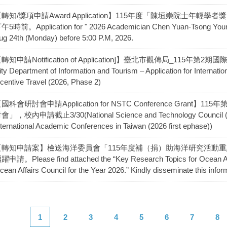
轉知/獎項申請Award Application】115年度「陳垣崇院士年輕學
午5時前。Application for " 2026 Academician Chen Yuan-Tsong Young S
ug 24th (Monday) before 5:00 P.M, 2026.
轉知申請Notification of Application]】臺北市觀傳局_115年
ity Department of Information and Tourism – Application for Internatio
ncentive Travel (2026, Phase 2)
國科會研討會申請Application for NSTC Conference Gran
會」，校內申請截止3/30(National Science and Technology Council (NST
nternational Academic Conferences in Taiwan (2026 first ephase))
【轉知申請案】檢送海洋委員會「115年度補（捐）助海洋研究活動
躍申請。Please find attached the “Key Research Topics for Ocean Aff
cean Affairs Council for the Year 2026.” Kindly disseminate this inform
1
2
3
4
5
6
7
8