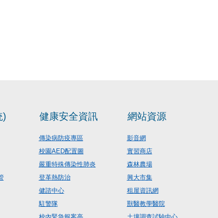
)
健康安全資訊
網站資源
傳染病防疫專區
影音網
校園AED配置圖
實習商店
嚴重特殊傳染性肺炎
森林農場
管
登革熱防治
興大市集
健諮中心
租屋資訊網
駐警隊
獸醫教學醫院
校內緊急報案亭
土壤調查試驗中心