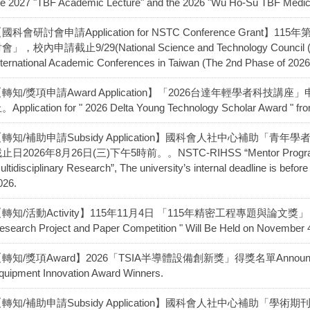
he 2027 "TBF Academic Lecture" and the 2026 "Wu Ho-Su TBF Medic
國科會研討會申請Application for NSTC Conference Gran
會」，校內申請截止9/29(National Science and Technology Council (NST
nternational Academic Conferences in Taiwan (The 2nd Phase of 2026
轉知/獎項申請Award Application】「2026台達年輕學者科技講座」
。Application for " 2026 Delta Young Technology Scholar Award " fro
【轉知/補助申請Subsidy Application】國科會人社中心補助
止日2026年8月26日(三)下午5時前。。NSTC-RIHSS “Mentor Program for
ultidisciplinary Research”, The university’s internal deadline is bef
026.
轉知/活動Activity】115年11月4日 「115年精密工程專題與論文獎」
esearch Project and Paper Competition " Will Be Held on November 
轉知/獎項Award】2026「TSIA半導體設備創新獎」得獎名單Announcement 
quipment Innovation Award Winners.
【轉知/補助申請Subsidy Application】國科會人社中心補助