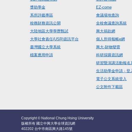
獎助學金
EZ-come
系所評鑑專區
會議場地查詢
校務財務資訊公開
全校會議查詢系統
大陸地區大學學歷甄試
興大捐款網
大學社會責任(USR)資訊平台
個人所得報帳e網
臺灣國立大學系統
興大-財物變賣
檔案應用申請
科研採購資訊網
研習暨演講活動報名
生活助學金申請 - 登
電子公文系統登入
公文附件下載區
Copyright © National Chung Hsing University
版權所有 國立中興大學全球資訊網
402202 台中市南區興大路145號