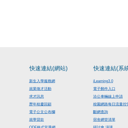
快速連結(網站)
快速連結(系統
新生入學服務網
iLearning3.0
就業徵才活動
電子郵件入口
求才訊息
洽公車輛線上申請
歷年校慶回顧
校園網路每日流量控
電子公文公布欄
斷網查詢
就學貸款
宿舍網管清單
ODF格式宣導網
研討會.演講