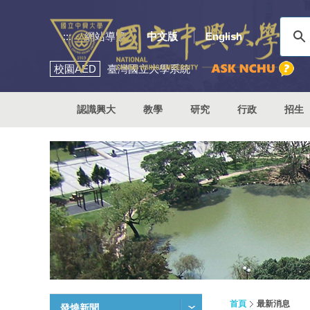
:::
網站導覽
中文版
English
校園
AED
臺灣國立大學系統
認識興大
教學
研究
行政
招生
首頁
最新消息
發燒新聞