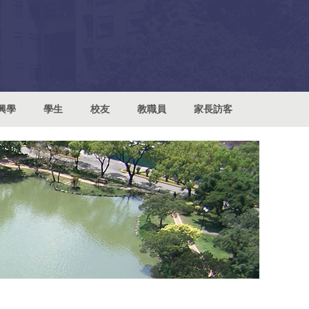
興學
學生
校友
教職員
家長訪客