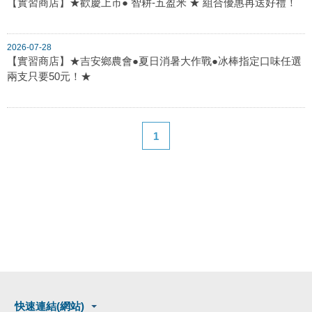
【實習商店】★歡慶上市● 智耕-五盈米 ★ 組合優惠再送好禮！
2026-07-28
【實習商店】★吉安鄉農會●夏日消暑大作戰●冰棒指定口味任選
兩支只要50元！★
1
快速連結(網站)