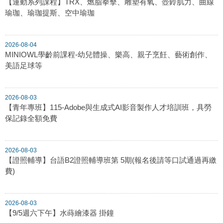
【運動系列課程】TRX、燃脂拳擊、雕塑有氧、壺鈴肌力、曲線
瑜珈、瑜珈提斯、空中瑜珈
2026-08-04
MINIOWL學齡前課程-幼兒體操、樂高、親子烹飪、藝術創作、
美語足球等
2026-08-03
【青年專班】115-Adobe與生成式AI影音製作人才培訓班，具勞
保記錄全額免費
2026-08-03
【證照輔導】台語B2證照輔導班第 5期(報名後請等口試通過再繳
費)
2026-08-03
【9/5週六下午】水蒔繪漆器 掛鐘