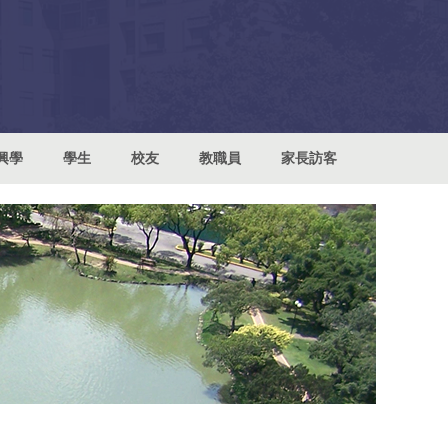
興學
學生
校友
教職員
家長訪客