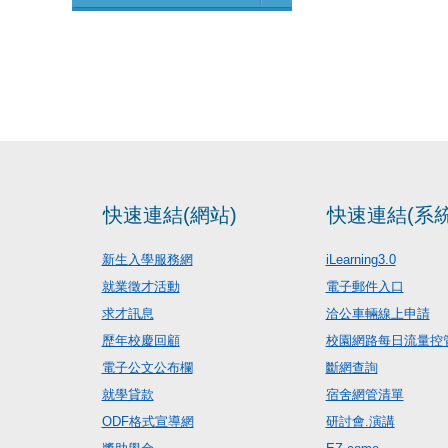
快速連結(網站)
快速連結(系統
新生入學服務網
iLearning3.0
就業徵才活動
電子郵件入口
求才訊息
洽公車輛線上申請
歷年校慶回顧
校園網路每日流量控
電子公文公布欄
斷網查詢
就學貸款
宿舍網管清單
ODF格式宣導網
研討會.演講