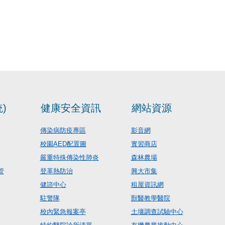
)
健康安全資訊
網站資源
傳染病防疫專區
影音網
校園AED配置圖
實習商店
嚴重特殊傳染性肺炎
森林農場
管
登革熱防治
興大市集
健諮中心
租屋資訊網
駐警隊
獸醫教學醫院
校內緊急報案亭
土壤調查試驗中心