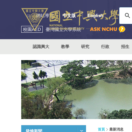
:::
網站導覽
中文版
English
校園
AED
臺灣國立大學系統
認識興大
教學
研究
行政
招生
首頁
最新消息
發燒新聞