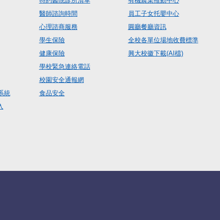
特約醫院診所清單
有機農業推動中心
醫師諮詢時間
員工子女托嬰中心
心理諮商服務
圓廳餐廳資訊
學生保險
全校各單位場地收費標準
健康保險
興大校徽下載(AI檔)
學校緊急連絡電話
校園安全通報網
系統
食品安全
入