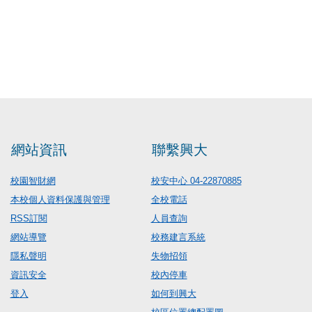
網站資訊
聯繫興大
校園智財網
校安中心 04-22870885
本校個人資料保護與管理
全校電話
RSS訂閱
人員查詢
網站導覽
校務建言系統
隱私聲明
失物招領
資訊安全
校內停車
登入
如何到興大