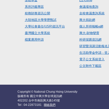
獎助學金
EZ-come
系所評鑑專區
會議場地查詢
校務財務資訊公開
全校會議查詢系統
大陸地區大學學歷甄試
興大捐款網
大學社會責任(USR)資訊平台
個人所得報帳e網
臺灣國立大學系統
興大-財物變賣
檔案應用申請
科研採購資訊網
研習暨演講活動報名
生活助學金申請 - 登
電子公文系統登入
公文附件下載區
Copyright © National Chung Hsing University
版權所有 國立中興大學全球資訊網
402202 台中市南區興大路145號
Tel : 04-22873181
聯絡我們