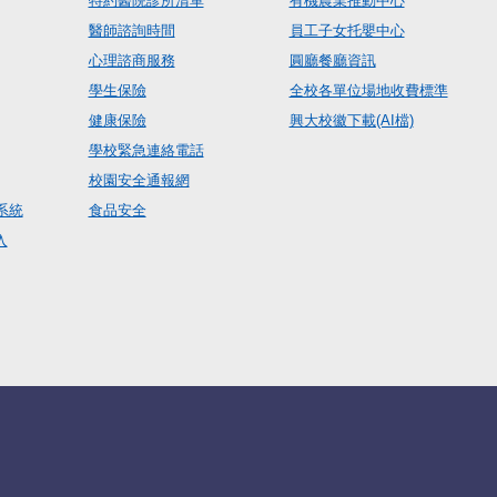
特約醫院診所清單
有機農業推動中心
醫師諮詢時間
員工子女托嬰中心
心理諮商服務
圓廳餐廳資訊
學生保險
全校各單位場地收費標準
健康保險
興大校徽下載(AI檔)
學校緊急連絡電話
校園安全通報網
系統
食品安全
入