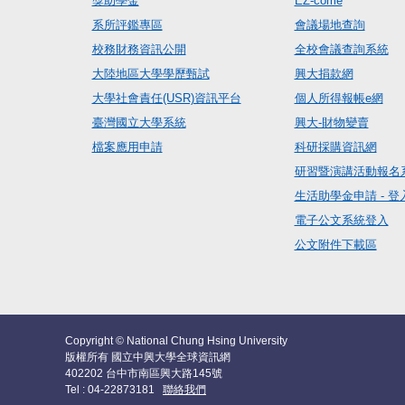
獎助學金
EZ-come
系所評鑑專區
會議場地查詢
校務財務資訊公開
全校會議查詢系統
大陸地區大學學歷甄試
興大捐款網
大學社會責任(USR)資訊平台
個人所得報帳e網
臺灣國立大學系統
興大-財物變賣
檔案應用申請
科研採購資訊網
研習暨演講活動報名
生活助學金申請 - 登
電子公文系統登入
公文附件下載區
Copyright © National Chung Hsing University
版權所有 國立中興大學全球資訊網
402202 台中市南區興大路145號
Tel : 04-22873181
聯絡我們