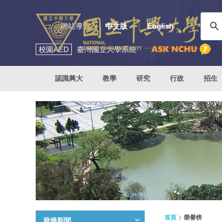
:::
網站導覽
中文版
English
校園
AED
臺灣國立大學系統
認識興大
教學
研究
行政
招生
首頁
榮譽榜
發燒新聞