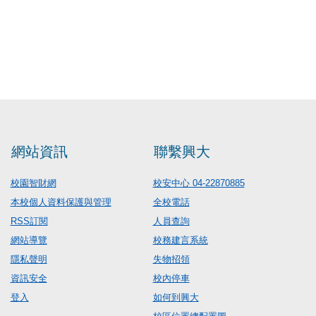
網站資訊
聯繫興大
校園智財網
校安中心 04-22870885
本校個人資料保護與管理
全校電話
RSS訂閱
人員查詢
網站導覽
校務建言系統
隱私聲明
失物招領
資訊安全
校內停車
登入
如何到興大