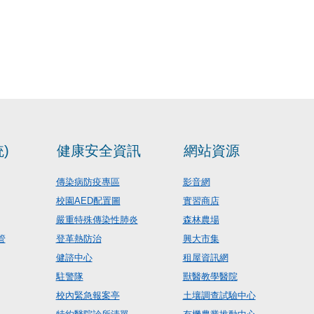
)
健康安全資訊
網站資源
傳染病防疫專區
影音網
校園AED配置圖
實習商店
嚴重特殊傳染性肺炎
森林農場
管
登革熱防治
興大市集
健諮中心
租屋資訊網
駐警隊
獸醫教學醫院
校內緊急報案亭
土壤調查試驗中心