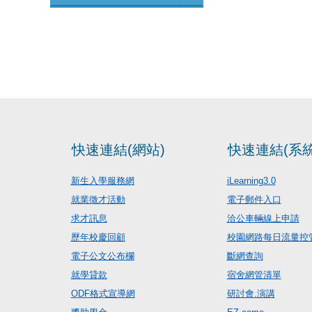
快速連結(網站)
快速連結(系統
新生入學服務網
iLearning3.0
就業徵才活動
電子郵件入口
求才訊息
洽公車輛線上申請
歷年校慶回顧
校園網路每日流量控
電子公文公布欄
斷網查詢
就學貸款
宿舍網管清單
ODF格式宣導網
研討會.演講