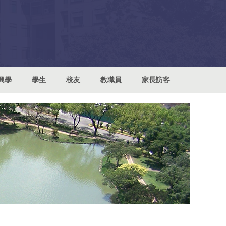
興學
學生
校友
教職員
家長訪客