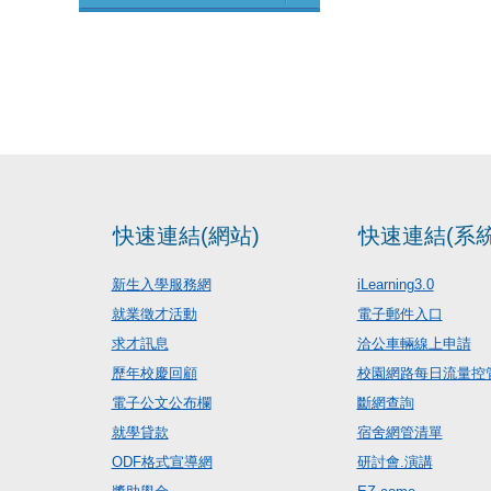
快速連結(網站)
快速連結(系統
新生入學服務網
iLearning3.0
就業徵才活動
電子郵件入口
求才訊息
洽公車輛線上申請
歷年校慶回顧
校園網路每日流量控
電子公文公布欄
斷網查詢
就學貸款
宿舍網管清單
ODF格式宣導網
研討會.演講