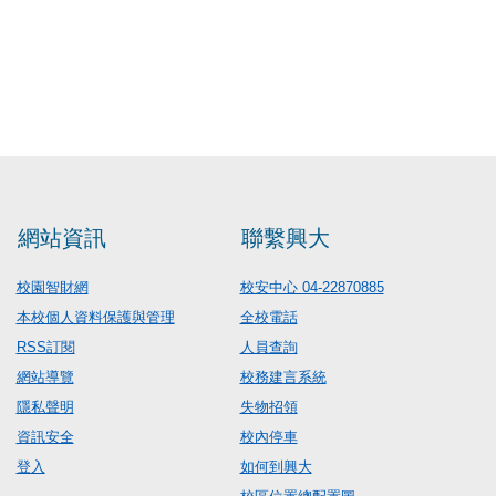
網站資訊
聯繫興大
校園智財網
校安中心 04-22870885
本校個人資料保護與管理
全校電話
RSS訂閱
人員查詢
網站導覽
校務建言系統
隱私聲明
失物招領
資訊安全
校內停車
登入
如何到興大