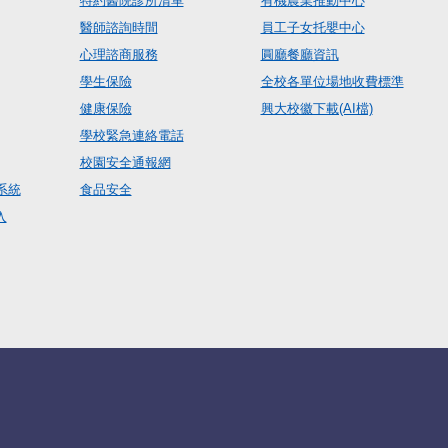
特約醫院診所清單
有機農業推動中心
醫師諮詢時間
員工子女托嬰中心
心理諮商服務
圓廳餐廳資訊
學生保險
全校各單位場地收費標準
健康保險
興大校徽下載(AI檔)
學校緊急連絡電話
校園安全通報網
系統
食品安全
入