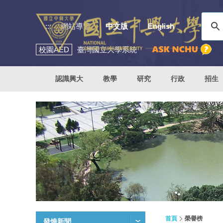
:::
網站導覽
中文版
English
校園
AED
臺灣國立大學系統
認識興大
教學
研究
行政
招生
首頁
榮譽榜
發燒新聞