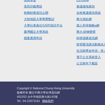
獎助學金
EZ-come
系所評鑑專區
會議場地查詢
校務財務資訊公開
全校會議查詢系統
大陸地區大學學歷甄試
興大捐款網
大學社會責任(USR)資訊平台
個人所得報帳e網
臺灣國立大學系統
興大-財物變賣
檔案應用申請
科研採購資訊網
研習暨演講活動報名
生活助學金申請 - 登
電子公文系統登入
公文附件下載區
Copyright © National Chung Hsing University
版權所有 國立中興大學全球資訊網
402202 台中市南區興大路145號
Tel : 04-22873181
聯絡我們