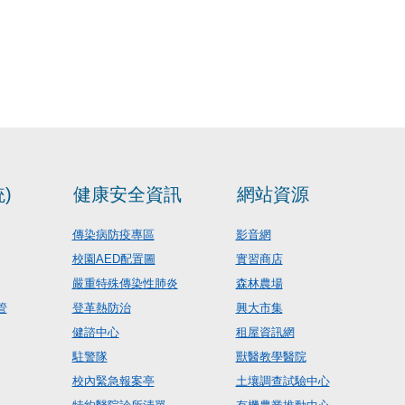
)
健康安全資訊
網站資源
傳染病防疫專區
影音網
校園AED配置圖
實習商店
嚴重特殊傳染性肺炎
森林農場
管
登革熱防治
興大市集
健諮中心
租屋資訊網
駐警隊
獸醫教學醫院
校內緊急報案亭
土壤調查試驗中心