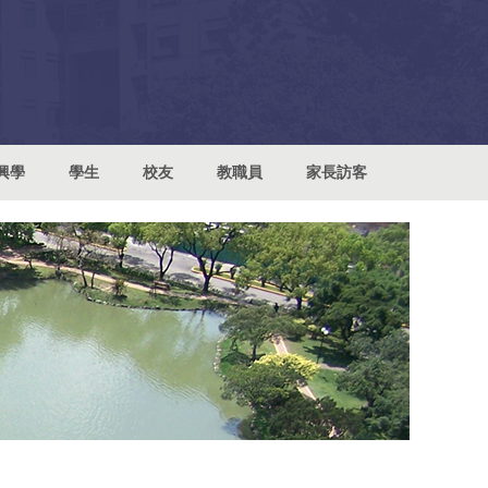
興學
學生
校友
教職員
家長訪客