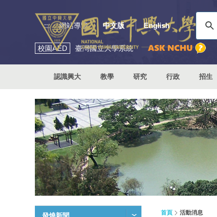
:::
網站導覽
中文版
English
校園
AED
臺灣國立大學系統
認識興大
教學
研究
行政
招生
首頁
活動消息
發燒新聞