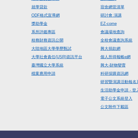
就學貸款
宿舍網管清單
ODF格式宣導網
研討會.演講
獎助學金
EZ-come
系所評鑑專區
會議場地查詢
校務財務資訊公開
全校會議查詢系統
大陸地區大學學歷甄試
興大捐款網
大學社會責任(USR)資訊平台
個人所得報帳e網
臺灣國立大學系統
興大-財物變賣
檔案應用申請
科研採購資訊網
研習暨演講活動報名
生活助學金申請 - 登
電子公文系統登入
公文附件下載區