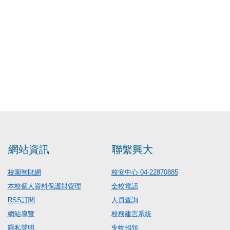
網站資訊
聯繫興大
校園智財網
校安中心 04-22870885
本校個人資料保護與管理
全校電話
RSS訂閱
人員查詢
網站導覽
校務建言系統
隱私聲明
失物招領