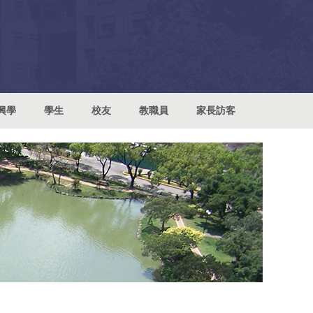
興學
學生
校友
教職員
家長訪客