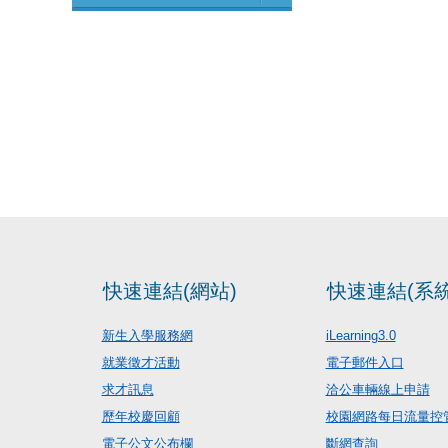
快速連結(網站)
快速連結(系統
新生入學服務網
iLearning3.0
就業徵才活動
電子郵件入口
求才訊息
洽公車輛線上申請
歷年校慶回顧
校園網路每日流量控
電子公文公布欄
斷網查詢