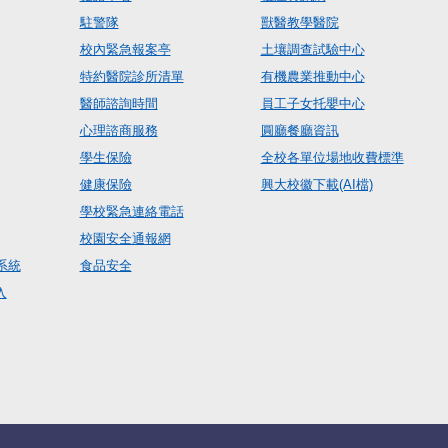
駐警隊
獸醫教學醫院
校內緊急報案亭
土壤調查試驗中心
特約醫院診所清單
有機農業推動中心
醫師諮詢時間
員工子女托嬰中心
心理諮商服務
圓廳餐廳資訊
學生保險
全校各單位場地收費標準
健康保險
興大校徽下載(AI檔)
學校緊急連絡電話
校園安全通報網
系統
食品安全
入