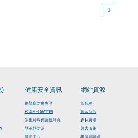
1
)
健康安全資訊
網站資源
傳染病防疫專區
影音網
校園AED配置圖
實習商店
嚴重特殊傳染性肺炎
森林農場
管
登革熱防治
興大市集
健諮中心
租屋資訊網