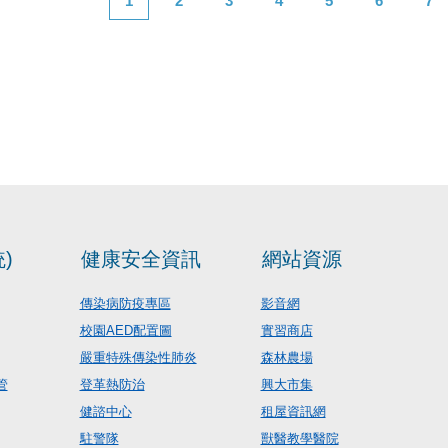
1
2
3
4
5
6
7
)
健康安全資訊
網站資源
傳染病防疫專區
影音網
校園AED配置圖
實習商店
嚴重特殊傳染性肺炎
森林農場
管
登革熱防治
興大市集
健諮中心
租屋資訊網
駐警隊
獸醫教學醫院