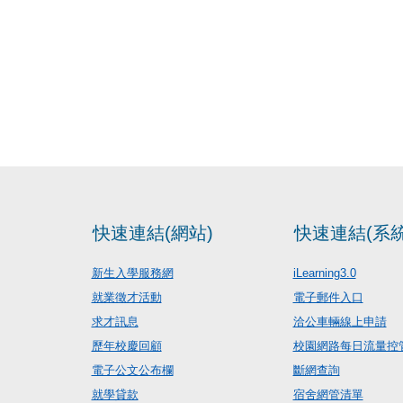
快速連結(網站)
快速連結(系統
新生入學服務網
iLearning3.0
就業徵才活動
電子郵件入口
求才訊息
洽公車輛線上申請
歷年校慶回顧
校園網路每日流量控
電子公文公布欄
斷網查詢
就學貸款
宿舍網管清單