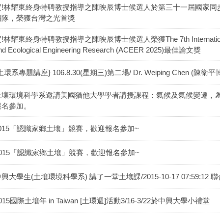
賀!林耀東終身特聘教授指導之陳映辰博士候選人於第三十一屆國家同步
團隊，榮獲台灣之光首獎
!林耀東終身特聘教授指導之陳映辰博士候選人榮獲The 7th International Conf
nd Ecological Engineering Research (ACEER 2025)最佳論文獎
土環系專題講座} 106.8.30(星期三)第二場/ Dr. Weiping Chen (陳衛平
土壤環境科學系邀請美國猶他大學學者講授課程：氣候及氣候變遷，為2學
報名參加。
2015「認識家鄉土壤」競賽，歡迎報名參加~
2015「認識家鄉土壤」競賽，歡迎報名參加~
興大學生(土壤環境科學系) 講了一堂土壤課/2015-10-17 07:59:12
015國際土壤年 in Taiwan [土環週]活動3/16-3/22於中興大學小禮堂