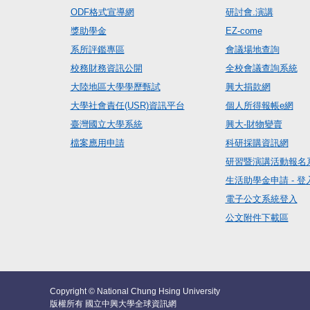
ODF格式宣導網
研討會.演講
獎助學金
EZ-come
系所評鑑專區
會議場地查詢
校務財務資訊公開
全校會議查詢系統
大陸地區大學學歷甄試
興大捐款網
大學社會責任(USR)資訊平台
個人所得報帳e網
臺灣國立大學系統
興大-財物變賣
檔案應用申請
科研採購資訊網
研習暨演講活動報名
生活助學金申請 - 登
電子公文系統登入
公文附件下載區
Copyright © National Chung Hsing University
版權所有 國立中興大學全球資訊網