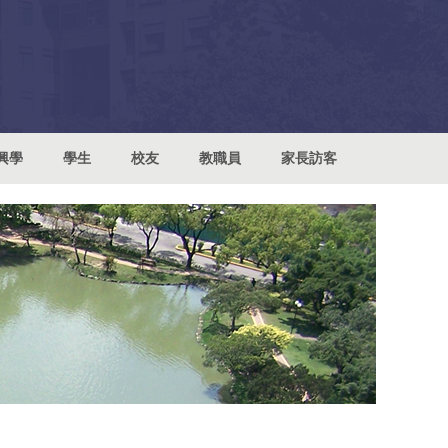
興學
學生
校友
教職員
家長訪客