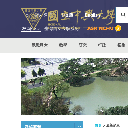
:::
網站導覽
中文版
English
校園
AED
臺灣國立大學系統
認識興大
教學
研究
行政
招生
首頁
最新消息
發燒新聞