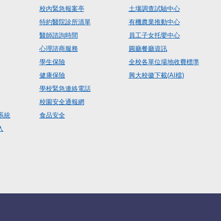
校內緊急報案亭
土壤調查試驗中心
特約醫院診所清單
有機農業推動中心
醫師諮詢時間
員工子女托嬰中心
心理諮商服務
圓廳餐廳資訊
學生保險
全校各單位場地收費標準
健康保險
興大校徽下載(AI檔)
學校緊急連絡電話
校園安全通報網
系統
食品安全
入