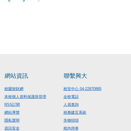
8
9
網站資訊
聯繫興大
校園智財網
校安中心 04-22870885
本校個人資料保護與管理
全校電話
RSS訂閱
人員查詢
網站導覽
校務建言系統
隱私聲明
失物招領
資訊安全
校內停車