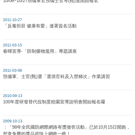
10/06~10/27預備軍官預備士官考(甄)選開始報名
2011-10-27
「反毒拒菸 健康有愛」連署簽名活動
2011-03-15
春暉宣導-「防制藥物濫用」專題講座
2011-03-08
預備軍、士官(甄)選「選填官科及入營梯次」作業講習
2010-09-13
100年度研發替代役制度校園宣導說明會開始報名囉
2009-10-13
：「98年全民國防網際網路有獎徵答活動」已於10月15日開跑，
想拿免費的獎品趕快上網瞧一瞧！