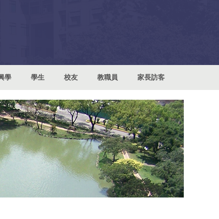
興學
學生
校友
教職員
家長訪客