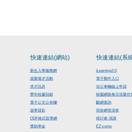
快速連結(網站)
快速連結(系統
新生入學服務網
iLearning3.0
就業徵才活動
電子郵件入口
求才訊息
洽公車輛線上申請
歷年校慶回顧
校園網路每日流量控
電子公文公布欄
斷網查詢
就學貸款
宿舍網管清單
ODF格式宣導網
研討會.演講
獎助學金
EZ-come