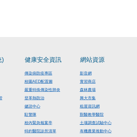
)
健康安全資訊
網站資源
傳染病防疫專區
影音網
校園AED配置圖
實習商店
嚴重特殊傳染性肺炎
森林農場
管
登革熱防治
興大市集
健諮中心
租屋資訊網
駐警隊
獸醫教學醫院
校內緊急報案亭
土壤調查試驗中心
特約醫院診所清單
有機農業推動中心