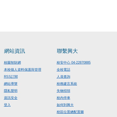
網站資訊
聯繫興大
校園智財網
校安中心 04-22870885
本校個人資料保護與管理
全校電話
RSS訂閱
人員查詢
網站導覽
校務建言系統
隱私聲明
失物招領
資訊安全
校內停車
登入
如何到興大
校區位置總配置圖