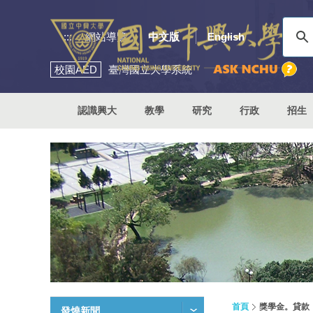
:::
網站導覽
中文版
English
校園
AED
臺灣國立大學系統
認識興大
教學
研究
行政
招生
首頁
獎學金。貸款
發燒新聞