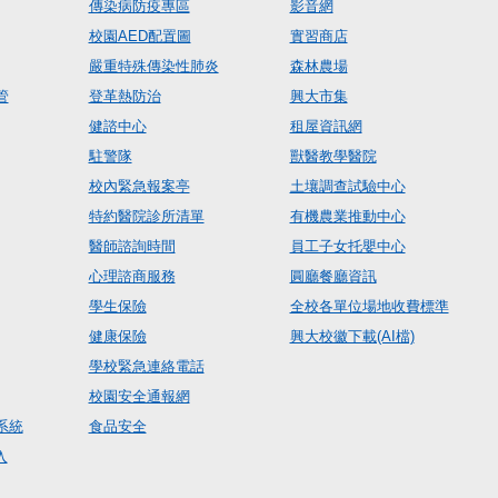
傳染病防疫專區
影音網
校園AED配置圖
實習商店
嚴重特殊傳染性肺炎
森林農場
管
登革熱防治
興大市集
健諮中心
租屋資訊網
駐警隊
獸醫教學醫院
校內緊急報案亭
土壤調查試驗中心
特約醫院診所清單
有機農業推動中心
醫師諮詢時間
員工子女托嬰中心
心理諮商服務
圓廳餐廳資訊
學生保險
全校各單位場地收費標準
健康保險
興大校徽下載(AI檔)
學校緊急連絡電話
校園安全通報網
系統
食品安全
入