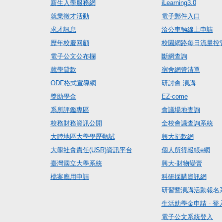
新生入學服務網
iLearning3.0
就業徵才活動
電子郵件入口
求才訊息
洽公車輛線上申請
歷年校慶回顧
校園網路每日流量控
電子公文公布欄
斷網查詢
就學貸款
宿舍網管清單
ODF格式宣導網
研討會.演講
獎助學金
EZ-come
系所評鑑專區
會議場地查詢
校務財務資訊公開
全校會議查詢系統
大陸地區大學學歷甄試
興大捐款網
大學社會責任(USR)資訊平台
個人所得報帳e網
臺灣國立大學系統
興大-財物變賣
檔案應用申請
科研採購資訊網
研習暨演講活動報名
生活助學金申請 - 登
電子公文系統登入