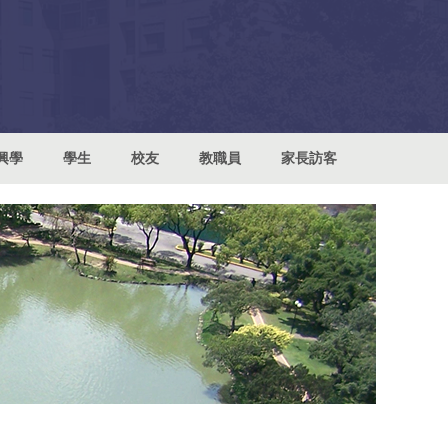
興學
學生
校友
教職員
家長訪客