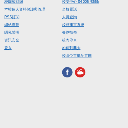
校園智財網
校安中心 04-22870885
本校個人資料保護與管理
全校電話
RSS訂閱
人員查詢
網站導覽
校務建言系統
隱私聲明
失物招領
資訊安全
校內停車
登入
如何到興大
校區位置總配置圖