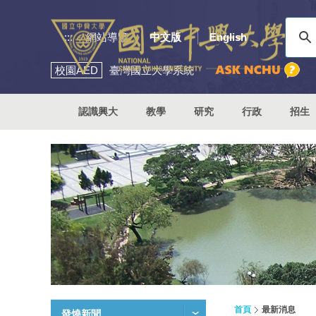
:::
網站導覽
中文版
English
校園
AED
臺灣國立大學系統
認識興大
教學
研究
行政
招生
首頁
最新消息
發燒新聞