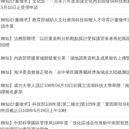
【轉知/計畫徵求】文化部「ㄧ百零八年度加速文化內容開發與科技創新
至5月10日止受理申請
【轉知/計畫徵求】教育部補助人文社會與科技前瞻人才培育計畫徵件
申請作業
【轉知】法務部辦理「以巨量資料分析觀點探討受保護管束者再犯風
開招標
【轉知】內政部營建署城鄉發展分署「濕地調查資料及成果報告上傳
【轉知】海洋委員會修正發布「在中華民國專屬經濟海域或大陸礁層
【轉知】成功大學人謹訂108年04月10日於國立澎湖科技大學舉辦
踴躍報名參加
【轉知/計畫徵求】科技部108年度(第二梯次)暨109年度「愛因斯
內申請截止日108年6月24日上午10時
【轉知】中部科學園區管理局108年度「強化區域合作推動中南部智