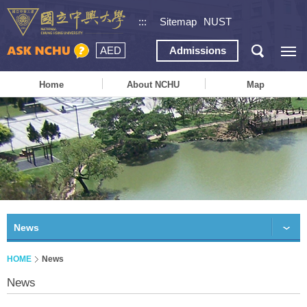
:::
Sitemap
NUST
AED
Admissions
Home
About NCHU
Map
News
HOME
News
News