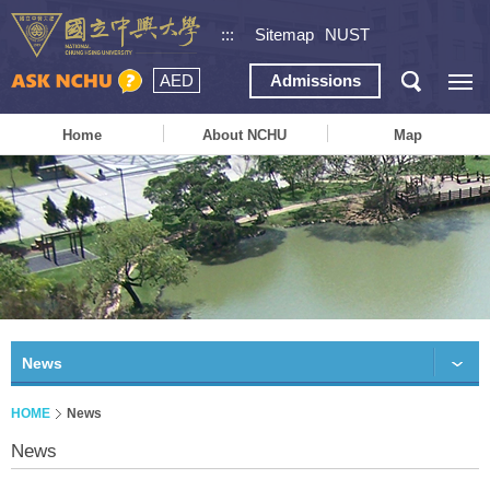
:::
Sitemap
NUST
AED
Admissions
Home
About NCHU
Map
News
HOME
News
News