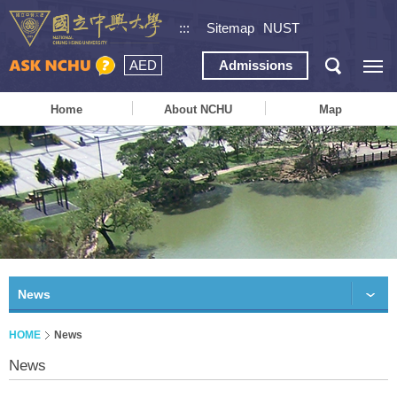
:::
Sitemap
NUST
AED
Admissions
Home
About NCHU
Map
News
HOME
News
News