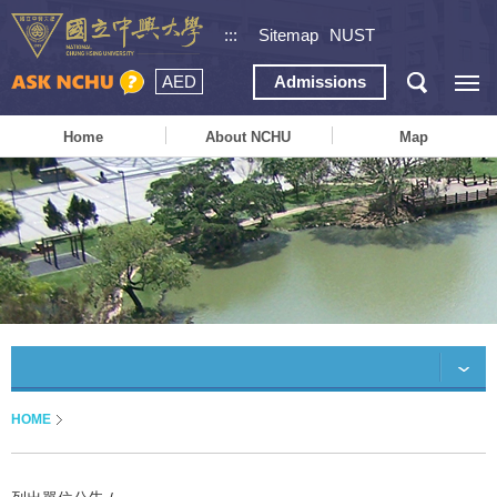
:::
Sitemap
NUST
AED
Admissions
Home
About NCHU
Map
HOME