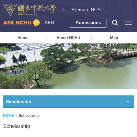
:::
Sitemap
NUST
AED
Admissions
Home
About NCHU
Map
Scholarship
HOME
Scholarship
Scholarship