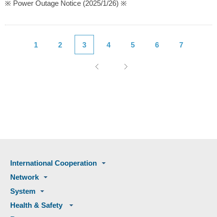
※ Power Outage Notice (2025/1/26) ※
1
2
3
4
5
6
7
International Cooperation
Network
System
Health & Safety