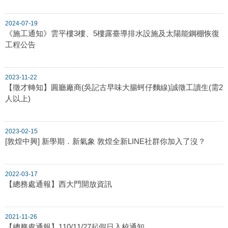
2024-07-19
《施工通知》雲平樓3樓、5樓露臺導排水設施及太陽能鋼棚恢復
工程公告
2023-11-22
【徵才轉知】圓廳廠商(吳記古早味大腸蚵仔麵線)誠徵工讀生(需2
人以上)
2023-02-15
[敦煌中興] 新學期．新氣象 敦煌全新LINE社群你加入了沒？
2022-03-17
【總務處通報】西大門開放資訊
2021-11-26
【總務處通報】110/11/27起假日入校通知