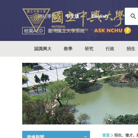
:::
網站導覽
中文版
English
校園
AED
臺灣國立大學系統
認識興大
教學
研究
行政
招生
首頁
招生。徵才。
發燒新聞