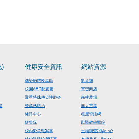
)
健康安全資訊
網站資源
傳染病防疫專區
影音網
校園AED配置圖
實習商店
嚴重特殊傳染性肺炎
森林農場
管
登革熱防治
興大市集
健諮中心
租屋資訊網
駐警隊
獸醫教學醫院
校內緊急報案亭
土壤調查試驗中心