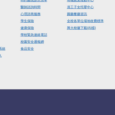
特約醫院診所清單
有機農業推動中心
醫師諮詢時間
員工子女托嬰中心
心理諮商服務
圓廳餐廳資訊
學生保險
全校各單位場地收費標準
健康保險
興大校徽下載(AI檔)
學校緊急連絡電話
校園安全通報網
系統
食品安全
入