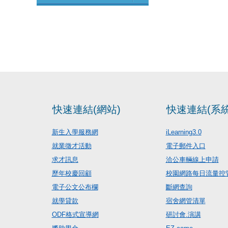
快速連結(網站)
快速連結(系統
新生入學服務網
iLearning3.0
就業徵才活動
電子郵件入口
求才訊息
洽公車輛線上申請
歷年校慶回顧
校園網路每日流量控
電子公文公布欄
斷網查詢
就學貸款
宿舍網管清單
ODF格式宣導網
研討會.演講