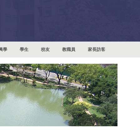
興學
學生
校友
教職員
家長訪客