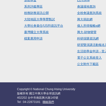
獎助學金
EZ-come
系所評鑑專區
會議場地查詢
校務財務資訊公開
全校會議查詢系統
大陸地區大學學歷甄試
興大捐款網
大學社會責任(USR)資訊平台
個人所得報帳e網
臺灣國立大學系統
興大-財物變賣
檔案應用申請
科研採購資訊網
研習暨演講活動報名
生活助學金申請 - 登
電子公文系統登入
公文附件下載區
Copyright © National Chung Hsing University
版權所有 國立中興大學全球資訊網
402202 台中市南區興大路145號
Tel : 04-22873181
聯絡我們