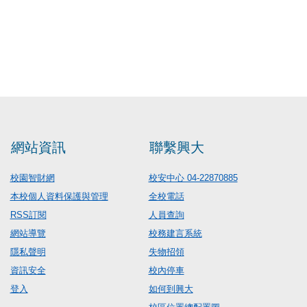
網站資訊
聯繫興大
校園智財網
校安中心 04-22870885
本校個人資料保護與管理
全校電話
RSS訂閱
人員查詢
網站導覽
校務建言系統
隱私聲明
失物招領
資訊安全
校內停車
登入
如何到興大